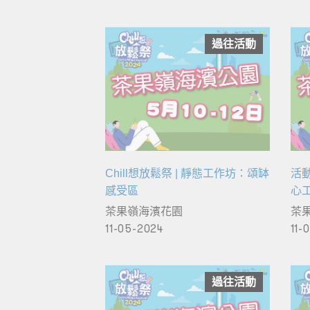
過往活動
Chill想放鬆祭 | 靜態工作坊：頌缽
活動
感受區
心
茶果嶺海濱花園
茶
11-05-2024
11-
過往活動