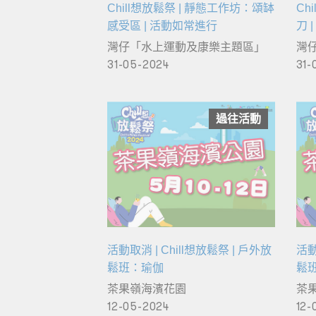
Chill想放鬆祭 | 靜態工作坊：頌缽
Ch
感受區 | 活動如常進行
刀 
灣仔「水上運動及康樂主題區」
灣
31-05-2024
31-
過往活動
活動取消 | Chill想放鬆祭 | 戶外放
活動
鬆班：瑜伽
鬆
茶果嶺海濱花園
茶
12-05-2024
12-