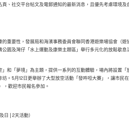
名頁、社交平台帖文及電郵通知的最新消息，且優先考慮環境及
的重要性，發展局和海濱事務委員會聯同香港遊樂場協會（遊協）攜手
濱公園及灣仔「水上運動及康樂主題區」舉行多元化的放鬆歇息
空」和「夢境」為主題，提供一系列的互動體驗，場內將設置「
作坊。5月12日更舉辦了大型放空活動「發吽哣大賽」，讓市民
金），歡迎市民報名參加。
及日 | 2天活動）