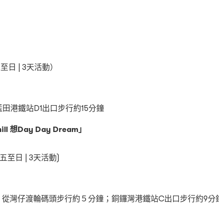
」
至日 | 3天活動）
藍田港鐵站D1出口步行約15分鐘
 想Day Day Dream」
五至日 | 3天活動)
；從灣仔渡輪碼頭步行約５分鐘；銅鑼灣港鐵站C出口步行約9分