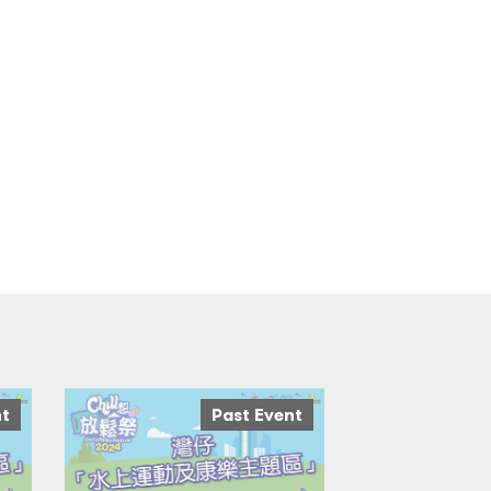
nt
Past Event