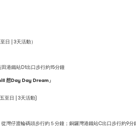
」
至日 | 3天活動）
藍田港鐵站D1出口步行約15分鐘
 想Day Day Dream」
五至日 | 3天活動)
；從灣仔渡輪碼頭步行約５分鐘；銅鑼灣港鐵站C出口步行約9分