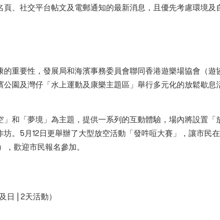
名頁、社交平台帖文及電郵通知的最新消息，且優先考慮環境及
的重要性，發展局和海濱事務委員會聯同香港遊樂場協會（遊協）攜手
濱公園及灣仔「水上運動及康樂主題區」舉行多元化的放鬆歇息
空」和「夢境」為主題，提供一系列的互動體驗，場內將設置「
作坊。5月12日更舉辦了大型放空活動「發吽哣大賽」，讓市民
金），歡迎市民報名參加。
及日 | 2天活動）