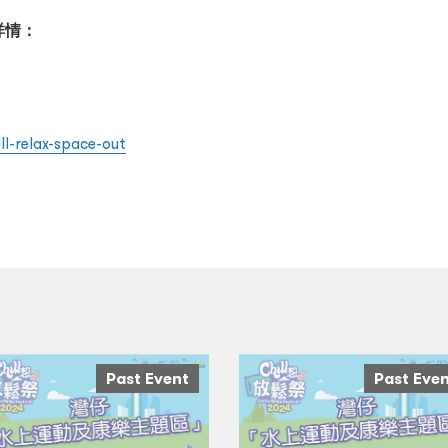
詳情：
l-relax-space-out
Past Event
Past Eve