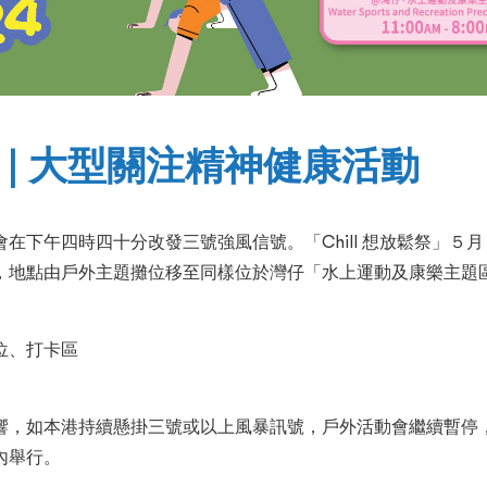
祭」| 大型關注精神健康活動
下午四時四十分改發三號強風信號。「Chill 想放鬆祭」５月 
，地點由戶外主題攤位移至同樣位於灣仔「水上運動及康樂主題
位、打卡區
響，如本港持續懸掛三號或以上風暴訊號，戶外活動會繼續暫停
內舉行。