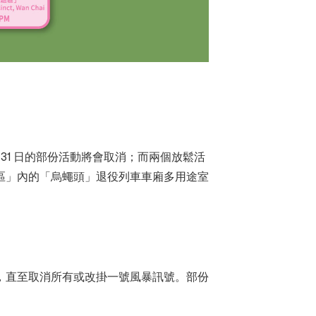
31 日的部份活動將會取消；而兩個放鬆活
區」內的「烏蠅頭」退役列車車廂多用途室
，直至取消所有或改掛一號風暴訊號。部份