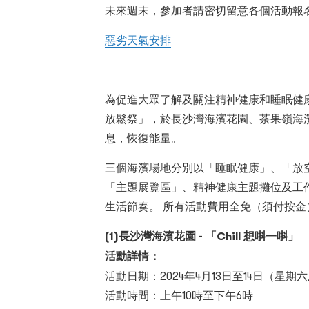
未來週末，參加者請密切留意各個活動報
惡劣天氣安排
為促進大眾了解及關注精神健康和睡眠健康
放鬆祭」，於長沙灣海濱花園、茶果嶺海
息，恢復能量。
三個海濱場地分別以「睡眠健康」、「放
「主題展覽區」、精神健康主題攤位及工
生活節奏。 所有活動費用全免（須付按
(1)長沙灣海濱花園 - 「Chill 想唞一唞」
活動詳情：
活動日期：2024年4月13日至14日（星期六
活動時間：上午10時至下午6時