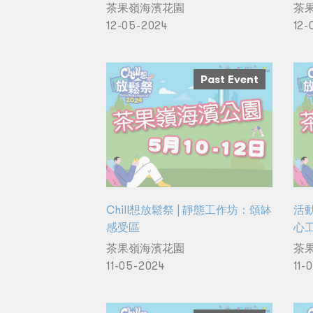
茶果嶺海濱花園
茶
12-05-2024
12-
Past Event
Chill想放鬆祭 | 靜態工作坊：頌缽
活動
感受區
心
茶果嶺海濱花園
茶
11-05-2024
11-