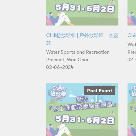
Chill想放鬆祭 | 戶外放鬆班：空靈
Ch
鼓
Wat
Water Sports and Recreation
Pre
Precinct, Wan Chai
02-
02-06-2024
Past Event