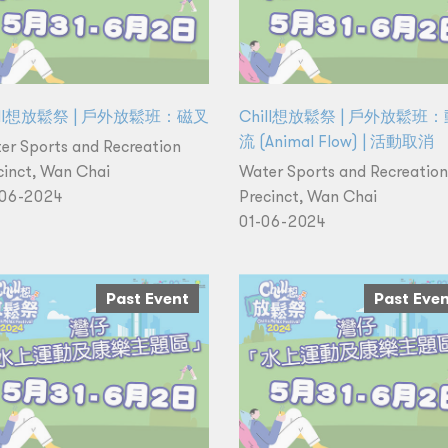
ill想放鬆祭 | 戶外放鬆班：磁叉
Chill想放鬆祭 | 戶外放鬆班
流 (Animal Flow) | 活動取消
er Sports and Recreation
cinct, Wan Chai
Water Sports and Recreation
06-2024
Precinct, Wan Chai
01-06-2024
Past Event
Past Eve