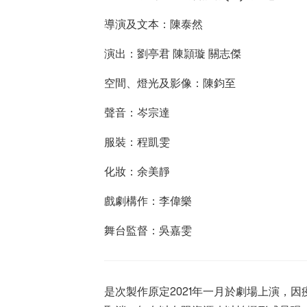
導演及文本：陳泰然
演出：劉亭君 陳頴璇 關志傑
空間、燈光及影像：陳鈞至
聲音：岑宗達
服裝：程凱雯
化妝：余美靜
戲劇構作：李偉樂
舞台監督：吳嘉雯
是次製作原定2021年一月於劇場上演，