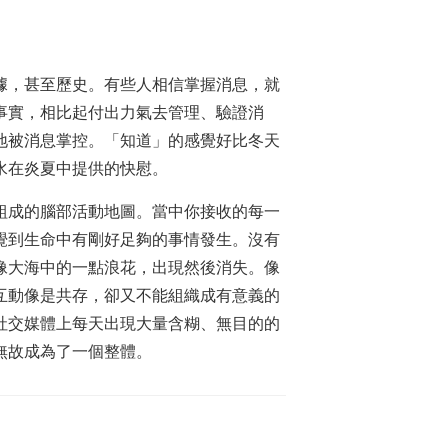
據，甚至歷史。有些人相信掌握消息，就
事實，相比起付出力氣去管理、驗證消
地被消息掌控。「知道」的感覺好比冬天
水在炎夏中提供的快慰。
段組成的腦部活動地圖。當中你接收的每一
覺到生命中有剛好足夠的事情發生。沒有
像大海中的一點浪花，出現然後消失。像
互動像是共存，卻又不能組織成有意義的
社交媒體上每天出現大量含糊、無目的的
無故成為了一個整體。