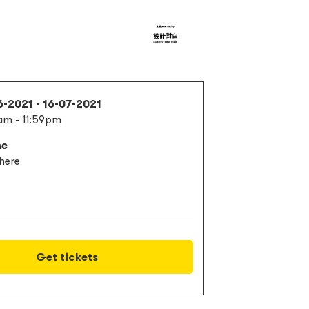
-2021 - 16-07-2021
am - 11:59pm
ne
here
Get tickets