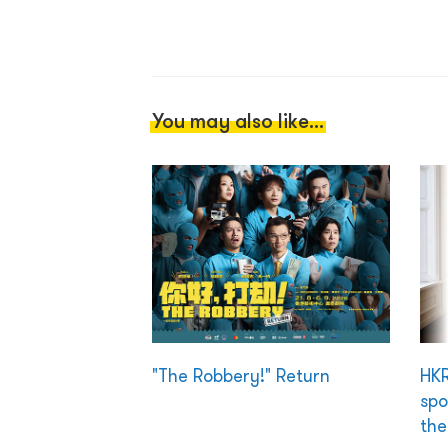
You may also like...
"The Robbery!" Return
HKR
spo
the