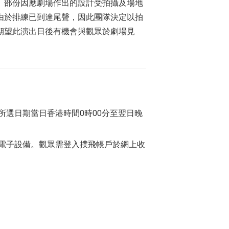
。部份因應劇場作出的設計受拍攝及場地
由於排練已到達尾聲，因此團隊決定以拍
期望此演出日後有機會與觀眾於劇場見
所選日期當日香港時間0時00分至翌日晚
電子設備。觀眾需登入撲飛帳戶於網上收