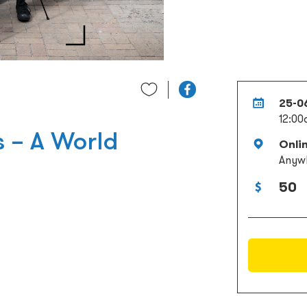
25-06
12:00
 – A World
Onli
Anyw
50