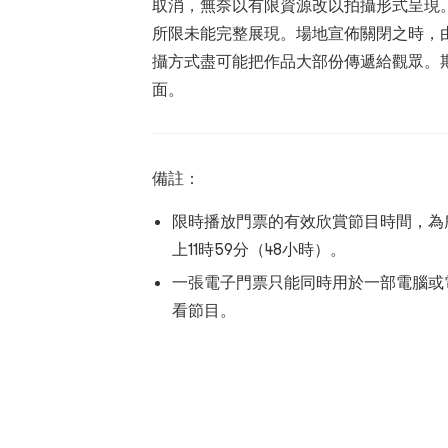
取消，無奈以有限資源改以拍攝形式呈現
所限未能完整展現。場地宣佈關閉之時，
攝方式盡可能把作品大部份傳遞給觀眾。
面。
備註：
限時播放門票的有效欣賞節目時間，為
上11時59分（48小時）。
一張電子門票只能同時用於一部電腦或
看節目。