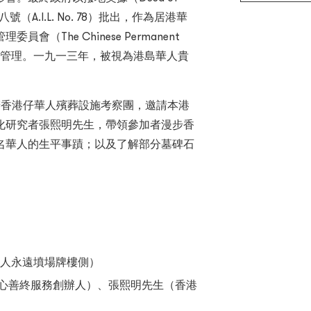
號（A.I.L. No. 78）批出，作為居港華
The Chinese Permanent
ment）負責管理。一九一三年，被視為港島華人貴
主辦香港仔華人殯葬設施考察團，邀請本港
化研究者張熙明先生，帶領參加者漫步香
名華人的生平事蹟；以及了解部分墓碑石
華人永遠墳場牌樓側）
心善終服務創辦人）、張熙明先生（香港