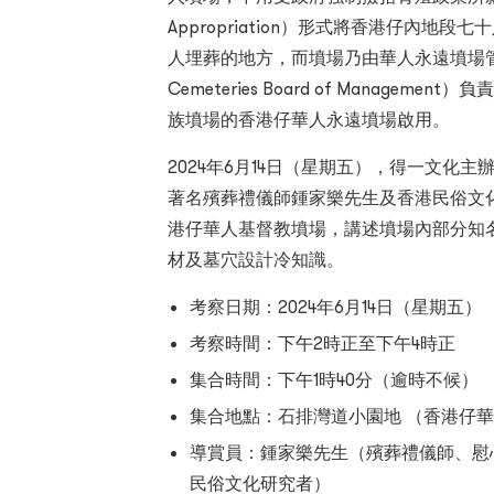
Appropriation）形式將香港仔內地段七十八
人埋葬的地方，而墳場乃由華人永遠墳場管理委員會（
Cemeteries Board of Manage
族墳場的香港仔華人永遠墳場啟用。
2024年6月14日（星期五），得一文化
著名殯葬禮儀師鍾家樂先生及香港民俗文
港仔華人基督教墳場，講述墳場內部分知
材及墓穴設計冷知識。
考察日期：2024年6月14日（星期五）
考察時間：下午2時正至下午4時正
集合時間：下午1時40分（逾時不候）
集合地點：石排灣道小園地 （香港仔
導賞員：鍾家樂先生（殯葬禮儀師、慰
民俗文化研究者）