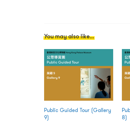
You may also like...
Public Guided Tour (Gallery
Pub
9)
8)