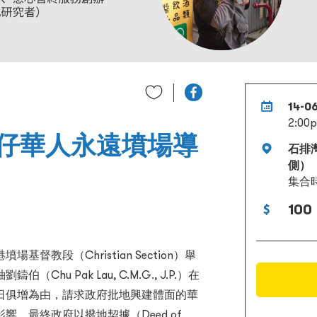
14-0
2:00p
仔華人永遠墳場導
石排
側）
集合
100
教段（Christian Section）舉
u Pak Lau, C.M.G., J.P.）在
日俱增為由，請求政府批地興建體面的華
。最終政府以撥地契據（Deed of