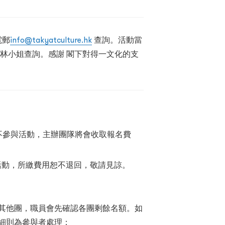
電郵
info@takyatculture.hk
查詢。活動當
9347林小姐查詢。感謝 閣下對得一文化的支
不參與活動，主辦團隊將會收取報名費
活動，所繳費用恕不退回，敬請見諒。
其他團，職員會先確認各團剩餘名額。如
細則為參與者處理：