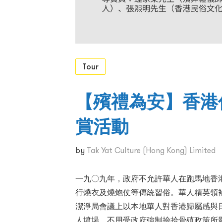
Tour
【殯禮為安】香港
賞活動
by
Tak Yat Culture (Hong Kong) Limited
一九〇九年，政府不允許華人在跑馬地香港墳場基督
行燒衣及燒炮仗等傳統習俗。華人精英領袖劉鑄伯（Ch
潔淨局會議上以本地華人對香港歸屬感與
人墳場，不用受政府強制撿拾骨殖政策所影響