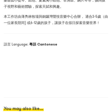
樂器如小提琴、結他、夏威夷小結他、非洲鼓、鋼片琴等，擴闊孩
子視野和藝術體驗，探索天賦和興趣。
本工作坊由薄鳧林牧場與銅鑼灣聲悅音樂中心合辦， 適合3-5歲（由
一位家長陪同) 或6-12歲的孩子，讓孩子在假日探索音樂世界！
語言 Language:
粵語
Cantonese
You may also like...