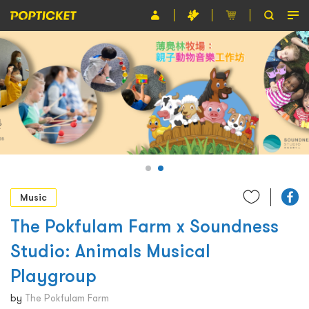
Event
Organiser
About POPTICKET
Terms and Conditions
繁
Music
The Pokfulam Farm x Soundness
Studio: Animals Musical
Playgroup
by
The Pokfulam Farm