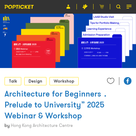
Event
Organiser
About POPTICKET
Terms and Conditions
繁
Talk
Design
Workshop
Architecture for Beginners．
Prelude to University” 2025
Webinar & Workshop
by
Hong Kong Architecture Centre