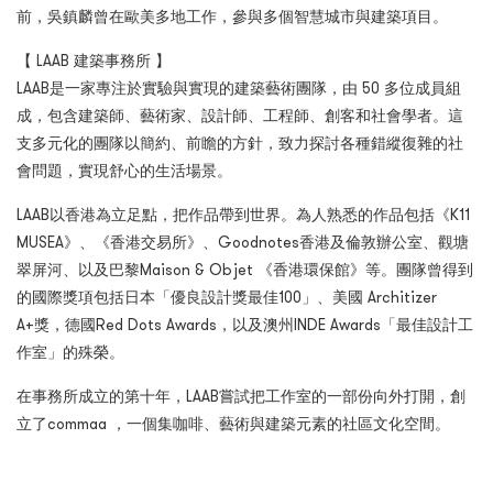
前，吳鎮麟曾在歐美多地工作，參與多個智慧城市與建築項目。
【 LAAB 建築事務所 】
LAAB是一家專注於實驗與實現的建築藝術團隊，由 50 多位成員組
成，包含建築師、藝術家、設計師、工程師、創客和社會學者。這
支多元化的團隊以簡約、前瞻的方針，致力探討各種錯縱復雜的社
會問題，實現舒心的生活場景。
LAAB以香港為立足點，把作品帶到世界。為人熟悉的作品包括《K11
MUSEA》、《香港交易所》、Goodnotes香港及倫敦辦公室、觀塘
翠屏河、以及巴黎Maison & Objet 《香港環保館》等。團隊曾得到
的國際獎項包括日本「優良設計獎最佳100」、美國 Architizer
A+獎，德國Red Dots Awards，以及澳州INDE Awards「最佳設計工
作室」的殊榮。
在事務所成立的第十年，LAAB嘗試把工作室的一部份向外打開，創
立了commaa ，一個集咖啡、藝術與建築元素的社區文化空間。