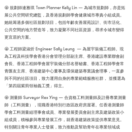
🤩 規劃師連雅琪 Town Planner Kelly Lin — 為城市規劃師，亦是拓
展公共空間研究總監，及香港規劃師學會健康城市專責小組成員。
她統籌過多個社區規劃項目，包括年齡友善屋苑設計、街市活化、
公共空間的地方營造等，致力凝聚不同社區資源，尋求令城市變得
更宜居的方案。
🤩 工程師梁淑炘 Engineer Sally Leung — 為屋宇裝備工程師。現
為工程及科技學會香港分會管理分部副主席、香港建設專業聯會副
會長、香港工程師學會屋宇裝備分部名譽秘書、香港工程師學會常
青匯友主席、香港建築中心董事及環保建築專業議會理事，一直參
與不同的社區項目，致力運用自身的專業範疇服務社群， 並獲選為
「第四屆紫荊領袖義工獎」得主。
🤩 測量師 Surveyor Rex Ying — 合資格工料測量師及註冊專業測量
師（工料測量），現職香港特別行政區政府房屋署。任香港測量師
學會工料測量組理事會成員、專業發展委員會副主席及建築政策小
組成員，積極參與專業發展工作，就香港建築政策提供專業意見。
特別關注青年專業人士發展，致力推動及幫助青年在專業領域成