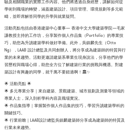
驗及相關職業的實際工作內容。他們將透過自身經歷，講解如何從
學術到職場的轉變，涵蓋建築設計、項目管理、環境規劃等多元範
疇，並即席解答同學的升學與就業疑問。
活動亮點包括由香港建築中心董事— 香港中文大學建築學院—毛家
謙教授主持的工作坊，分享製作個人作品集（Portfolio）的專業技
巧，助您為升讀建築學科做好準備。此外，吳鎮麟先生（Otto
Ng），LAAB 設計總監及共同創辦人，將分享成為建築師的特質與行
業的未來趨勢。活動更邀請建築系畢業生現身說法，分享他們的學
習歷程與職場心得，助您全方位了解建築行業的挑戰與機遇。對建
築設計有興趣的同學，就千萬不要錯過啊！🏛️✨
🌟 活動亮點 🌟
🌟 多元專業分享｜來自建築、景觀建築、城市規劃及測量等領域的
專業人士，深入剖析學科內容及職場實況。
🌟 作品集指導｜掌握製作個人作品集的技巧，學習升讀建築學科的
關鍵技巧。
🌟 行業前瞻｜LAAB設計總監吳鎮麟建築師分享成為建築師的特質及
行業未來趨勢。