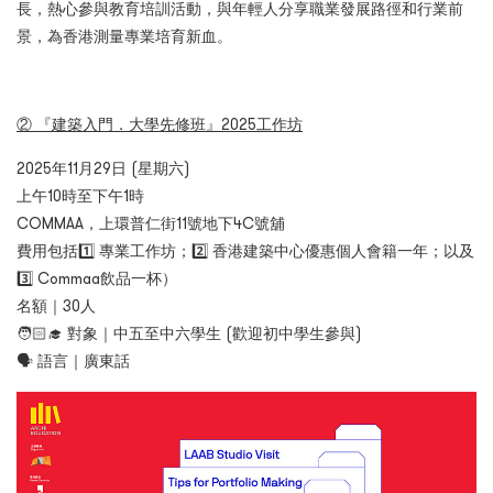
長，熱心參與教育培訓活動，與年輕人分享職業發展路徑和行業前
景，為香港測量專業培育新血。
② 『建築入門．大學先修班』2025工作坊
2025年11月29日 (星期六)
上午10時至下午1時
COMMAA，上環普仁街11號地下4C號舖
費用包括1️⃣ 專業工作坊；2️⃣ 香港建築中心優惠個人會籍一年；以及
3️⃣ Commaa飲品一杯）
名額｜30人
🧑🏻‍🎓 對象｜中五至中六學生 (歡迎初中學生參與)
🗣️ 語言｜廣東話