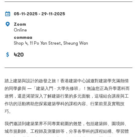
05-11-2025 - 29-11-2025
Zoom
Online
commaa
Shop 4, 11 Po Yan Street, Sheung Wan
420
踏上建築與設計的啟發之旅！香港建築中心誠邀對建築學充滿熱情
的同學參與 —「建築入門 ∙ 大學先修班」！無論您正為升學選科而
迷惘，還是渴望深入了解建築行業的多元面貌，這場結合講座與工
作坊的活動將助您探索建築學科的課程內容、行業前景及實戰技
巧。
我們邀請到建築業界不同專業範圍的翹楚，包括建築師、園境師、
城市規劃師、工程師及測量師等，分享各學科的課程結構、學習體