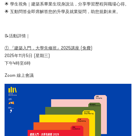
🌟 學生視角｜建築系畢業生現身說法，分享學習歷程與職場心得。
🌟 互動問答金即席解答您的升學及就業疑問，助您規劃未來。
📝活動詳情｜
①
『建築入門．大學先修班』
2025講座
(
免費
)
2025年11月5日 (星期三)
下午4時至6時
Zoom 線上會議