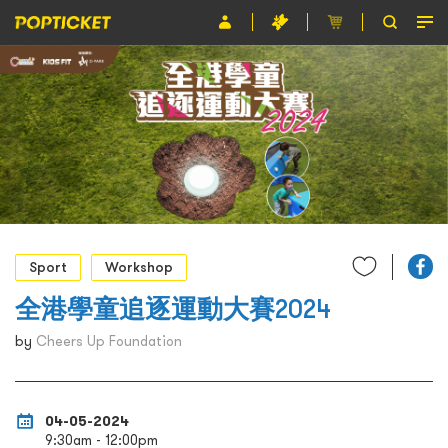
Event
Organiser
About POPTICKET
Terms and Conditions
繁
Sport
Workshop
全港學童追逐運動大賽2024
by
Cheers Up Foundation
04-05-2024
9:30am - 12:00pm