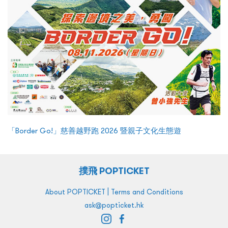
「Border Go!」慈善越野跑 2026 暨親子文化生態遊
撲飛 POPTICKET
|
About POPTICKET
Terms and Conditions
ask@popticket.hk