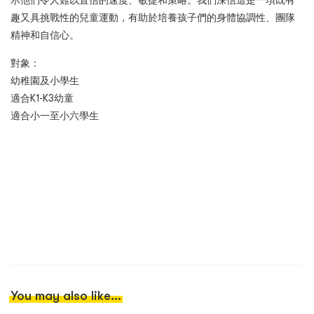
示他們令人難以置信的速度、敏捷和策略。我們深信這是一項既有
趣又具挑戰性的兒童運動，有助於培養孩子們的身體協調性、團隊
精神和自信心。
對象：
幼稚園及小學生
適合K1-K3幼童
適合小一至小六學生
You may also like...