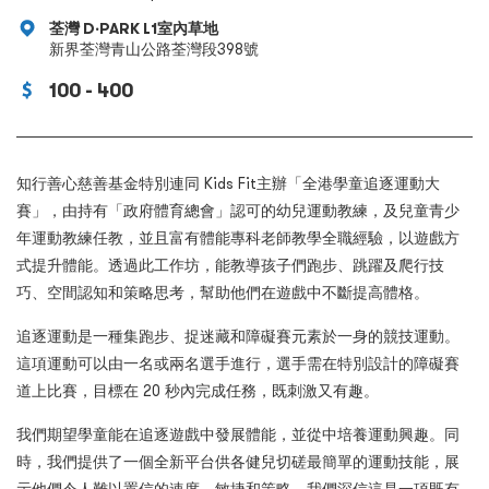
荃灣 D‧PARK L1室內草地
新界荃灣青山公路荃灣段398號
100 - 400
知行善心慈善基金特別連同 Kids Fit主辦「全港學童追逐運動大
賽」，由持有「政府體育總會」認可的幼兒運動教練，及兒童青少
年運動教練任教，並且富有體能專科老師教學全職經驗，以遊戲方
式提升體能。透過此工作坊，能教導孩子們跑步、跳躍及爬行技
巧、空間認知和策略思考，幫助他們在遊戲中不斷提高體格。
追逐運動是一種集跑步、捉迷藏和障礙賽元素於一身的競技運動。
這項運動可以由一名或兩名選手進行，選手需在特別設計的障礙賽
道上比賽，目標在 20 秒內完成任務，既刺激又有趣。
我們期望學童能在追逐遊戲中發展體能，並從中培養運動興趣。同
時，我們提供了一個全新平台供各健兒切磋最簡單的運動技能，展