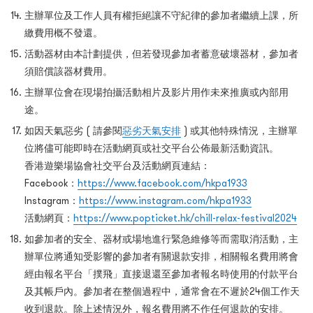
主辦單位及工作人員有權拒絕讓不守紀律的參加者繼續上課，所
繳費用概不發還。
活動器材由本計劃提供，但若發現參加者蓄意破壞器材，參加者
須賠償該器材費用。
主辦單位會在現場拍攝活動相片及影片用作未來推廣或內部用
途。
如因天氣惡劣 ( 請參閱
惡劣天氣安排
) 或其他特殊情況，主辦單
位將儘可能即時在活動網頁或社交平台公佈最新活動資訊。
香港遊樂場協會社交平台及活動網頁連結：
Facebook：
https://www.facebook.com/hkpa1933
Instagram：
https://www.instagram.com/hkpa1933
活動網頁：
https://www.popticket.hk/chill-relax-festival2024
如參加者的安全、器材或場地進行緊急維修等而需取消活動，主
辦單位將通知受影響的參加者有關退款安排，相關報名費用將會
經由報名平台「撲飛」直接退還至參加者報名時使用的付款平台
及其帳戶內。參加者在整個過程中，通常會在不遲於24個工作天
收到退款。除上述情況外，報名費用將不作任何退款的安排。