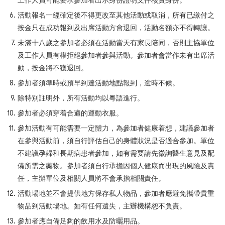
工作人員可能要求參加者出示身份證明文件核實身份。
活動報名一經確定後不得更改至其他活動或取消，所有已繳付之
按金只在成功報到及出席活動方會退回，活動名額亦不得轉讓。
未滿十八歲之參加者必須在活動當天有家長陪同，否則主協單位
及工作人員有權拒絕參加者參與活動。參加者會當作未有出席活
動，按金將不獲退回。
參加者須準時或預早到達活動地點報到，逾時不候。
除特別註明外，所有活動均以粵語進行。
參加者必須穿着合適的運動衣服。
參加活動有可能需要一定體力，為參加者健康着想，建議參加者
在參與活動前，須自行評估自己的身體狀況是否適合參加。單位
不建議孕婦和長期病患者參加，如有需要請先徵詢醫生意見及配
備所需之藥物。參加者須自行承擔因個人健康而出現的風險及責
任，主辦單位及相關人員將不會承擔相關責任。
活動場地並不會提供地方保存私人物品，參加者應避免攜帶貴重
物品到活動場地。如有任何遺失，主辦機構恕不負責。
參加者應自備足夠的飲用水及防曬用品。