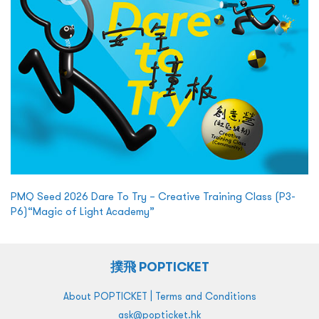
PMQ Seed 2026 Dare To Try – Creative Training Class (P3-
P6)“Magic of Light Academy”
撲飛 POPTICKET
|
About POPTICKET
Terms and Conditions
ask@popticket.hk