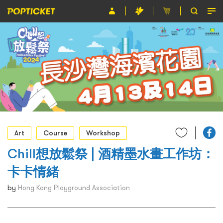
Event
Organiser
About POPTICKET
Terms and Conditions
繁
Art
Course
Workshop
Chill想放鬆祭 | 酒精墨水畫工作坊：
卡卡情緒
by
Hong Kong Playground Association