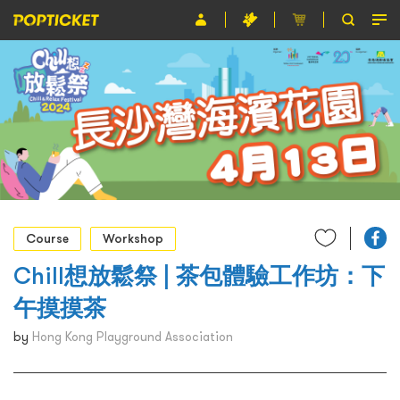
Event
Organiser
About POPTICKET
Terms and Conditions
繁
Course
Workshop
Chill想放鬆祭 | 茶包體驗工作坊：下
午摸摸茶
by
Hong Kong Playground Association