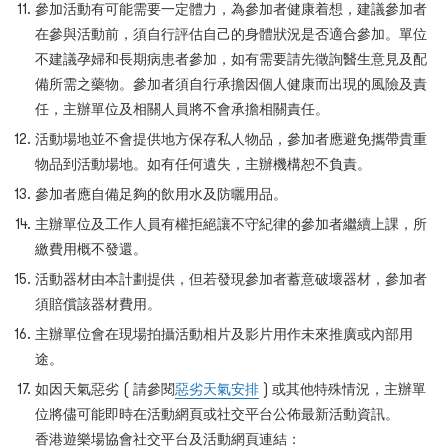
參加活動有可能需要一定體力，為參加者健康着想，建議參加者
在參與活動前，須自行評估自己的身體狀況是否適合參加。單位
不建議孕婦和長期病患者參加，如有需要請先徵詢醫生意見及配
備所需之藥物。參加者須自行承擔因個人健康而出現的風險及責
任，主辦單位及相關人員將不會承擔相關責任。
活動場地並不會提供地方保存私人物品，參加者應避免攜帶貴重
物品到活動場地。如有任何遺失，主辦機構恕不負責。
參加者應自備足夠的飲用水及防曬用品。
主辦單位及工作人員有權拒絕讓不守紀律的參加者繼續上課，所
繳費用概不發還。
活動器材由本計劃提供，但若發現參加者蓄意破壞器材，參加者
須賠償該器材費用。
主辦單位會在現場拍攝活動相片及影片用作未來推廣或內部用
途。
如因天氣惡劣 ( 請參閱
惡劣天氣安排
) 或其他特殊情況，主辦單
位將儘可能即時在活動網頁或社交平台公佈最新活動資訊。
香港遊樂場協會社交平台及活動網頁連結：