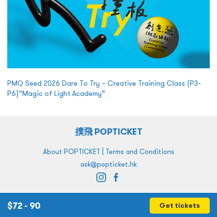
PMQ Seed 2026 Dare To Try – Creative Training Class (P3-
P6)“Magic of Light Academy”
撲飛 POPTICKET
|
About POPTICKET
Terms and Conditions
ask@popticket.hk
$
72 - 90
Get tickets