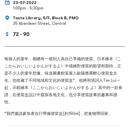
23-07-2022
1:00pm - 5:30pm
Taste Library, 5/F, Block B, PMQ
35 Aberdeen Street, Central
72 - 90
每個人的童年，都總有一個別人為自己準備的便當。日本繪本《こ
こからおいしいよかんがするよ》中描繪對便當的盼望和期待，正
是不少人的童年想像。味道圖書館策展人歐陽應霽醉心便當盒文
化，也收藏了不同地域和文化的便當盒*。他將和填詞人Tim Lui一
起，示範繪本《ここからおいしいよかんがする よ》其中的一款食
譜，在便當盒設計中窺探各地文化，也分享便當故事的趣事和感
悟。
*我們邀請參加者自行帶備便當盒(約150ml)，把食物帶回家。