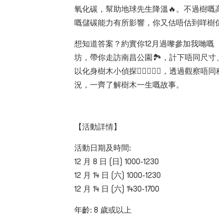
氧化碳，幫助地球先生降溫🔥。不過樹嘅
嘅儲碳能力有所影響，你又估唔估到咩樹係
想知道答案？約實你12月過嚟參加我哋嘅【
坊，帶你走訪南昌公園🏞️，計下唔同尺
以化身樹木小偵探🕵🏻🕵🏻‍♀️，透過觀
況，一齊了解樹木一生嘅故事。
【活動詳情】
活動日期及時間:
12
月
8
日
(
日
) 1000-1230
12
月
14
日
(
六
) 1000-1230
12
月
14
日
(
六
) 1430-1700
年齡
: 8
歲或以上