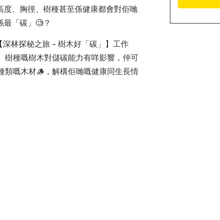
高度、胸徑、樹種甚至係健康都會對佢哋
最「碳」🧐？
深林探秘之旅 – 樹木好「碳」】工作
寸、樹種嘅樹木對儲碳能力有咩影響，仲可
察唔同種類嘅木材🪵，解構佢哋嘅健康同生長情