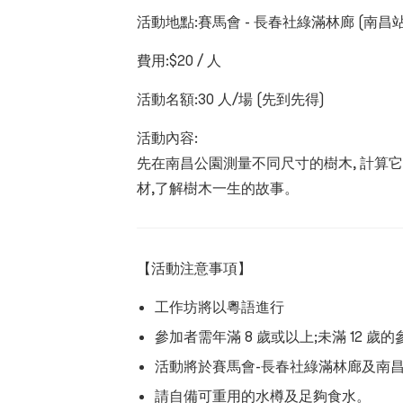
活動地點:賽馬會
-
長春社綠滿林廊
(
南昌
費用:
$20
/
人
活動名額:
30
人
/
場
(
先到先得
)
活動內容:
先在南昌公園測量不同尺寸的樹木, 計算
材,了解樹木一生的故事。
【活動注意事項】
工作坊將以粵語進行
參加者需年滿
8
歲或以上;未滿
12
歲的
活動將於賽馬會
-
長春社綠滿林廊及南
請自備可重用的水樽及足夠食水。