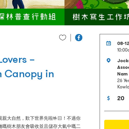
08-12
10:00
Lovers –
Jock
Asso
n Canopy in
Nam 
26 Ye
Kowlo
20
親大自然，歎下世界先啦🤟🏻！不過你
哋嘅樹木朋友會吸收並且儲存大氣中嘅二