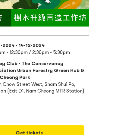
-2024 - 14-12-2024
am - 12:30pm / 2:30pm - 5:30pm
ey Club - The Conservancy
ciation Urban Forestry Green Hub &
Cheong Park
n Chow Street West, Sham Shui Po,
on (Exit D1, Nam Cheong MTR Station)
Get tickets