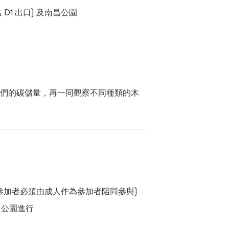
站
D1
出口
)
及南昌公園
它們的碳儲量，再一同觀察不同種類的木
參加者必須由成人作為參加者陪同參與)
昌公園進行