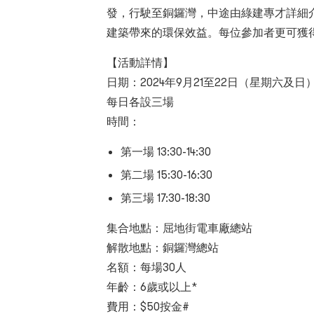
發，行駛至銅鑼灣，中途由綠建專才詳細
建築帶來的環保效益。每位參加者更可獲
【活動詳情】
日期：2024年9月21至22日（星期六及日
每日各設三場
時間：
第一場 13:30-14:30
第二場 15:30-16:30
第三場 17:30-18:30
集合地點：屈地街電車廠總站
解散地點：銅鑼灣總站
名額：每場30人
年齡：6歲或以上*
費用：$50按金#