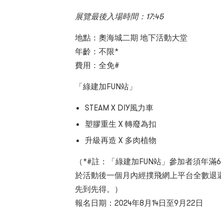
展覽最後入場時間：17:45
地點：奧海城二期 地下活動大堂
年齡：不限*
費用：全免#
「綠建加FUN站」
STEAM X DIY風力車
塑膠重生 X 轉廢為扣
升級再造 X 多肉植物
（*#註：「綠建加FUN站」參加者須年滿
於活動後一個月內經撲飛網上平台全數退
先到先得。）
報名日期：2024年8月14日至9月22日