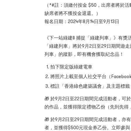
（*#註：須繳付按金 $50，出席者將
缺席者將不獲按金退還。）
報名日期：2024年8月14日至9月13日
《下一站綠建🚦 捕捉「綠建列車」》有獎
「綠建列車」將於9月2日至29日期間遊
列車」的蹤影，即有機會獲取紀念品！
拍下限定版綠建電車
將照片上載至個人社交平台（Facebook 
標註「香港綠色建築議會」及主題標籤 #
🎁 於9月2日至22日期間完成活動者，
的作品，並獲得限定禮物乙份（先到先得
🎁 於9月2日至29日期間完成活動者，
者，並獲得$500元現金券乙份。立即參