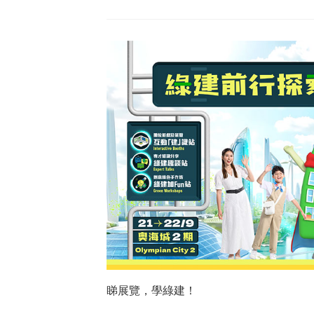
睇展覽，學綠建！