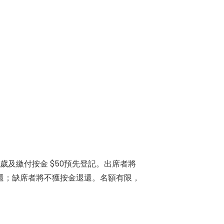
6歲及繳付按金 $50預先登記。出席者將
還；缺席者將不獲按金退還。名額有限，