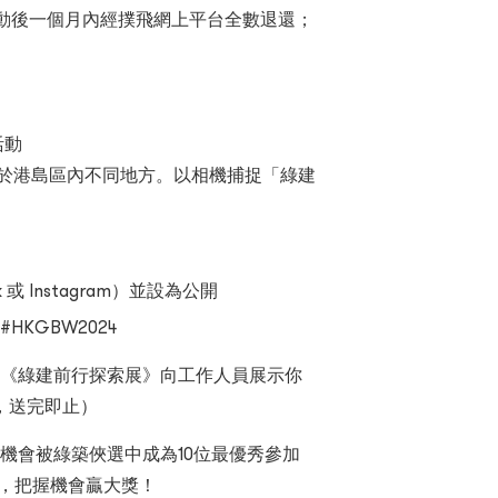
於活動後一個月內經撲飛網上平台全數退還；
活動
走於港島區內不同地方。以相機捕捉「綠建
或 Instagram）並設為公開
HKGBW2024
可於《綠建前行探索展》向工作人員展示你
，送完即止）
亦有機會被綠築俠選中成為10位最優秀參加
與，把握機會贏大獎！