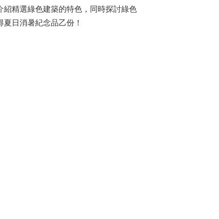
介紹精選綠色建築的特色，同時探討綠色
得夏日消暑紀念品乙份！
）