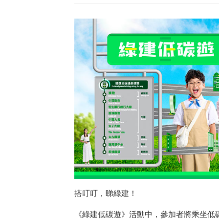
搭叮叮，睇綠建！
《綠建低碳遊》活動中，參加者將乘坐低