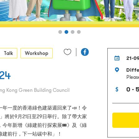
Talk
Workshop
21-0
Diff
24
Pleas
0 - 
ng Kong Green Building Council
年一度的香港綠色建築週回來了📣！令
」將於9月21日至29日舉行。除了帶大家
今年新增《綠建前行探索展🎟️》及《綠
綠建前行，下一站碳中和」！