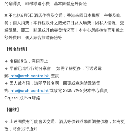
的翻譯員；司機導遊小費、基本團體意外保險
❌
不包括6月5日酒店住宿及交通；香港來回日本機票；午餐及晚
餐；個人消費；本行程以外之觀光節目及入場費；因私人情況、交
通阻延、罷工、颱風或其他突發情況而非本中心所能控制而引致之
額外費用；個人綜合旅遊保險等
【報名詳情】
🔸
名額
25
位，滿額即止
🔸 早前已進行行前分享會， 如需了解更多，可透過電
郵
info@archicentre.hk
查詢
🔸
因人數有限，請即早報名啊！回覆或查詢請透過電
郵
info@archicentre.hk
或致電 2805 7146 與本中心職員
Crystal 或 Eva 聯絡
【備註】
🔹
上述團費有可能會因交通、酒店等價錢浮動而調整價格，如有更
改，將會另行通知