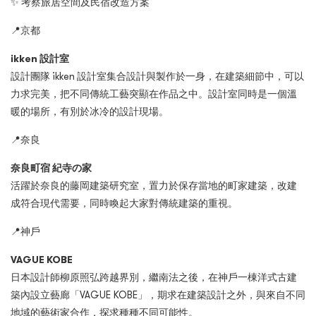
✨
考察旅居空間及民宿改造方案
📍
京都
ikken
設計室
設計團隊
ikken
設計室集合設計與製作於一身，在建築細節中，可以
力求完美，把不同傳統工藝突顯在作品之中。設計室同時是一個溫
暖的場所，有別於冰冷的設計現場。
📍
奈良
奈良町宿 紀寺の家
活躍於奈良的藤岡建築研究室，置力於保存當地的町家建築，改建
成符合現代需要，同時喚起大家對傳統建築的重視。
📍
神戶
VAGUE KOBE
日本設計師柳原照弘跨越界別，繼南法之後，在神戶一棟洋式古建
築內設立藝廊「VAGUE KOBE」，期求在建築設計之外，與來自不同
地域的藝術家合作，探求種種不同可能性。