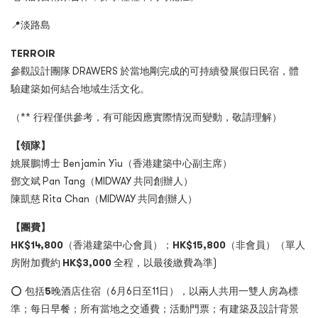
📍
淡路島
TERROIR
參觀設計團隊 DRAWERS 於當地剛完成的可持續發展假日民宿，體
驗建築如何結合地域生活文化。
（** 行程僅供參考，有可能因應實際情況而變動，敬請理解）
【領隊】
姚展鵬博士 Benjamin
Yiu
（香港建築中心副主席）
鄧文斌 Pan Tang（MIDWAY 共同創辦人）
陳凱慈 Rita Chan（MIDWAY 共同創辦人）
【團費】
HK$14,800
（香港建築中心會員）；
HK$15,800
（非會員）（單人
房附加費約
HK$3,000
全程，以最後繳費為準)
⭕️
包括
5️
晚酒店住宿（6月6日至11日），以兩人共用一雙人房為標
準；每日早餐；所有當地之交通費；活動門票；有建築及設計背景