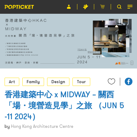
Event
Organiser
About POPTICKET
Terms and Conditions
繁
Art
Family
Design
Tour
香港建築中心 x MIDWAY – 關西
「場・境營造見學」之旅 （JUN 5
-11 2024）
by
Hong Kong Architecture Centre