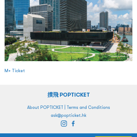
M+ Ticket
撲飛 POPTICKET
|
About POPTICKET
Terms and Conditions
ask@popticket.hk