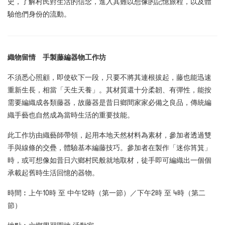
史，了解村民對生活的信念，進入其難以想像的記憶旅程，以及體
驗他們身份的流動。
織物留情 手製藤編器物工作坊
不須悉心照顧，即使砍下一段，只要不將其連根拔起，藤也能迅速
重新生長，相當「天生天養」。其材質還十分柔韌、有彈性，能按
需要編織成各類藤器，故藤器是昔日鄉間家家必備之良品，傳統編
織手藝也自然成為當時生活的重要技能。
此工作坊由織藝師帶領，起用本地天然材料為素材，參加者透過雙
手與線條的交疊，體驗基本編藤技巧。參加者在製作「迷你筲箕」
時，或可想像如昔日六鄉村民般就地取材，徒手即可編織出一個個
承載起舊時生活回憶的器物。
時間︰上午10時 至 中午12時（第一節）／下午2時 至 4時（第二
節）