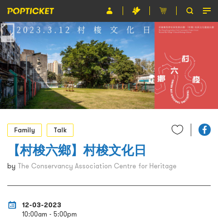
Event
Organiser
About POPTICKET
Terms and Conditions
繁
Family
Talk
【村梭六鄉】村梭文化日
by
The Conservancy Association Centre for Heritage
12-03-2023
10:00am - 5:00pm