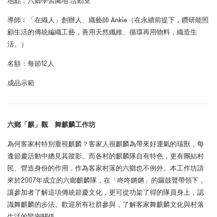
地點︰六鄉學習園地 活動室
導師︰「在織人」創辦人、織藝師 Ankie（在永續前提下，鑽研能照
顧生活的傳統編織工藝，善用天然纖維、循環再用物料，織造生
活。）
名額：每節12人
成品示範
六鄉「麒」觀 舞麒麟工作坊
為何客家村特別重視麒麟？客家人視麒麟為帶來好運氣的瑞獸，每
逢節慶活動中總見其蹤影。而各村的麒麟隊自有特色，更有團結村
民、營造身份的作用，作為客家村落的六鄉也不例外。本工作坊請
來於2007年成立的六鄉麒麟隊，在「咚咚鏘鏘」的鑼鼓聲帶領下，
讓參加者了解這項傳統節慶文化，更可從功架了得的隊員身上，認
識舞麒麟的步法。歡迎所有社群參與，了解客家舞麒麟文化與村落
生活的緊密關係。