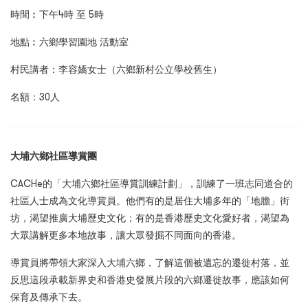
時間︰下午4時 至 5時
地點︰六鄉學習園地 活動室
村民講者：李容嬌女士（六鄉新村公立學校舊生）
名額：30人
大埔六鄉社區導賞團
CACHe的「大埔六鄉社區導賞訓練計劃」，訓練了一班志同道合的
社區人士成為文化導賞員。他們有的是居住大埔多年的「地膽」街
坊，渴望推廣大埔歷史文化；有的是香港歷史文化愛好者，渴望為
大眾講解更多本地故事，讓大眾發掘不同面向的香港。
導賞員將帶領大家深入大埔六鄉，了解這個被遺忘的遷徙村落，並
反思這段承載新界史和香港史發展片段的六鄉遷徙故事，應該如何
保育及傳承下去。