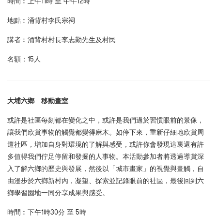
時間︰上午11時 至 中午12時
地點︰涌背村李氏宗祠
講者︰涌背村村長李志勤先生及村民
名額：15人
大埔六鄉 移動畫室
或許是社區每刻都在變化之中，或許是我們過於習慣眼前的景像，
讓我們欣賞事物的觸覺都變得麻木。如停下來，重新仔細地欣賞周
遭社區，增加自身對環境的了解與感受，或許你會發現這裏還有許
多值得我們佇足停留和發掘的人事物。本活動參加者將透過導賞深
入了解六鄉的歷史與發展，然後以「城市畫家」的視覺與畫觸，自
由漫步於六鄉新村內，凝望、探索並記錄眼前的社區，最後回到六
鄉學習園地一同分享成果與感受。
時間︰下午1時30分 至 5時