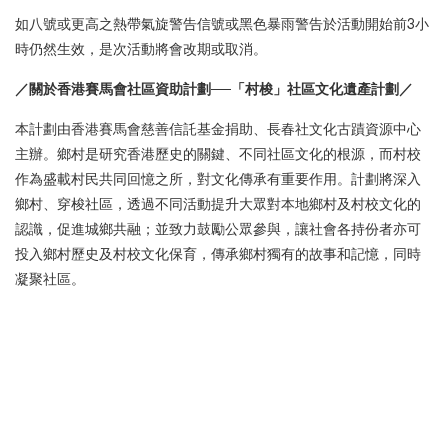
如八號或更高之熱帶氣旋警告信號或黑色暴雨警告於活動開始前3小
時仍然生效，是次活動將會改期或取消。
／關於香港賽馬會社區資助計劃──「村梭」社區文化遺產計劃／
本計劃由香港賽馬會慈善信託基金捐助、長春社文化古蹟資源中心
主辦。鄉村是研究香港歷史的關鍵、不同社區文化的根源，而村校
作為盛載村民共同回憶之所，對文化傳承有重要作用。計劃將深入
鄉村、穿梭社區，透過不同活動提升大眾對本地鄉村及村校文化的
認識，促進城鄉共融；並致力鼓勵公眾參與，讓社會各持份者亦可
投入鄉村歷史及村校文化保育，傳承鄉村獨有的故事和記憶，同時
凝聚社區。