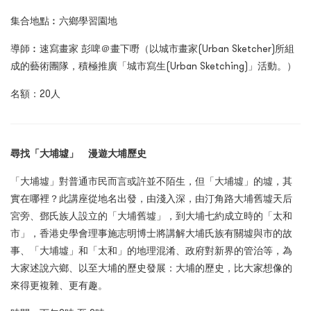
集合地點︰六鄉學習園地
導師︰速寫畫家 彭啤＠畫下嘢（以城市畫家(Urban Sketcher)所組
成的藝術團隊，積極推廣「城市寫生(Urban Sketching)」活動。）
名額：20人
尋找「大埔墟」 漫遊大埔歷史
「大埔墟」對普通市民而言或許並不陌生，但「大埔墟」的墟，其
實在哪裡？此講座從地名出發，由淺入深，由汀角路大埔舊墟天后
宮旁、鄧氏族人設立的「大埔舊墟」，到大埔七約成立時的「太和
市」，香港史學會理事施志明博士將講解大埔氏族有關墟與市的故
事、「大埔墟」和「太和」的地理混淆、政府對新界的管治等，為
大家述說六鄉、以至大埔的歷史發展：大埔的歷史，比大家想像的
來得更複雜、更有趣。