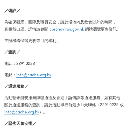
／備註／
為確保觀眾、團隊及職員安全，請於場地內及飲食以外的時間，一
直佩戴口罩。詳情請參閱
coronavirus.gov.hk
網站瀏覽更多資訊。
主辦機構保留更改節目的權利。
／查詢／
電話：2291 0238
電郵：
info@cache.org.hk
／通達服務／
活動暫未能安排無障礙通道及香港手語傳譯等通達服務。如有其他
關於通達服務的查詢，請於活動舉行前最少14天聯絡（2291 0238 或
info@cache.org.hk
）。
／惡劣天氣安排／