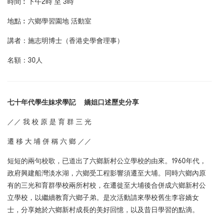
時間︰下午2時 至 3時
地點︰六鄉學習園地 活動室
講者：施志明博士（香港史學會理事）
名額：30人
七十年代學生妹求學記 嬌姐口述歷史分享
／／ 我 校 原 是 育 群 三 光
遷 移 大 埔 併 稱 六 鄉 ／／
短短的兩句校歌，已道出了六鄉新村公立學校的由來。1960年代，
政府興建船灣淡水湖，六鄉受工程影響須遷至大埔。同時六鄉內原
有的三光和育群學校兩所村校，在遷徙至大埔後合併成六鄉新村公
立學校，以繼續教育六鄉子弟。是次活動請來學校舊生李容嬌女
士，分享她於六鄉新村成長的美好回憶，以及昔日學習的點滴。