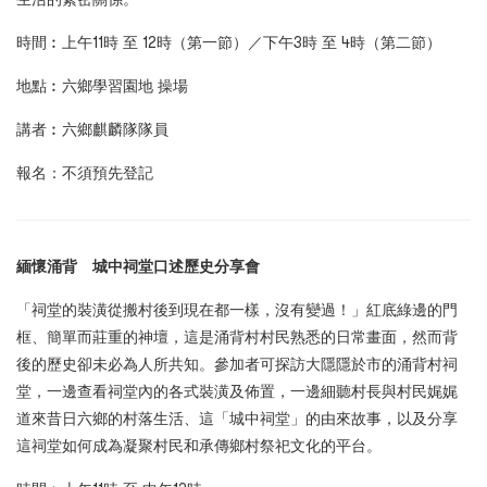
時間︰上午11時 至 12時（第一節）／下午3時 至 4時（第二節）
地點︰六鄉學習園地 操場
講者︰六鄉麒麟隊隊員
報名：不須預先登記
緬懷涌背 城中祠堂口述歷史分享會
「祠堂的裝潢從搬村後到現在都一樣，沒有變過！」紅底綠邊的門
框、簡單而莊重的神壇，這是涌背村村民熟悉的日常畫面，然而背
後的歷史卻未必為人所共知。參加者可探訪大隱隱於市的涌背村祠
堂，一邊查看祠堂內的各式裝潢及佈置，一邊細聽村長與村民娓娓
道來昔日六鄉的村落生活、這「城中祠堂」的由來故事，以及分享
這祠堂如何成為凝聚村民和承傳鄉村祭祀文化的平台。