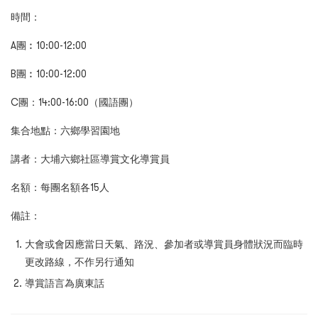
時間：
A團︰10:00-12:00
B團︰10:00-12:00
C團：14:00-16:00（國語團）
集合地點：六鄉學習園地
講者：大埔六鄉社區導賞文化導賞員
名額：每團名額各15人
備註：
大會或會因應當日天氣、路況、參加者或導賞員身體狀況而臨時
更改路線，不作另行通知
導賞語言為廣東話