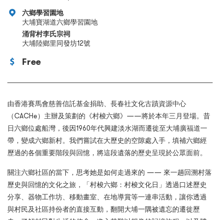
六鄉學習園地
大埔寶湖道六鄉學習園地
涌背村李氏宗祠
大埔陸鄉里同發坊12號
Free
由香港賽馬會慈善信託基金捐助、長春社文化古蹟資源中心
（CACHe）主辦及策劃的《村梭六鄉》——將於本年三月登場。昔
日六鄉位處船灣，後因1960年代興建淡水湖而遷徙至大埔廣福道一
帶，變成六鄉新村。我們嘗試在大歷史的空隙處入手，填補六鄉經
歷過的各個重要階段與回憶，將這段遺落的歷史呈現於公眾面前。
關注六鄉社區的當下，思考她是如何走過來的 —— 來一趟回溯村落
歷史與回憶的文化之旅，「村梭六鄉：村梭文化日」透過口述歷史
分享、器物工作坊、移動畫室、在地導賞等一連串活動，讓你透過
與村民及社區持份者的直接互動，翻開大埔一隅被遺忘的遷徙歷