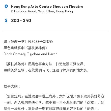
Hong Kong Arts Centre Shouson Theatre
2 Harbour Road, Wan Chai, Hong Kong
200 - 340
繼《雄顏一笑》後2023全新製作
黑色幽默喜劇《荔枝英雄傳》
Black Comedy “Lychee and Hero”
《荔枝英雄傳》用黑色喜劇方法，打造荒謬江湖世界。
繼續笑爆全場，在荒謬的時代，送給你片刻的開懷大笑。
故事大綱：
「無雙鏢局」在護鏢途中遇上意外，意外現場只餘下鏢局英雄慕容
一劍、新入職的馬伕小李、鏢車和一車不屬於他們的「荔枝」。到
底是一場意外，還是是一場有預謀但鏢箱原好不動的「劫鏢」。