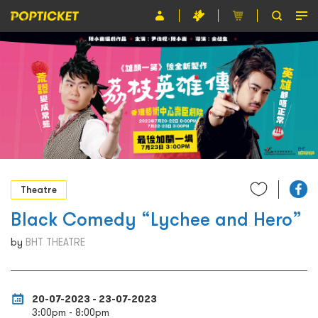
Event
Organiser
About POPTICKET
Terms and Conditions
繁
Theatre
Black Comedy “Lychee and Hero”
by
BHT THEATRE
20-07-2023 - 23-07-2023
3:00pm - 8:00pm