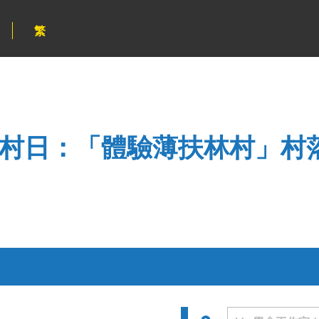
繁
薄扶林村日：「體驗薄扶林村」