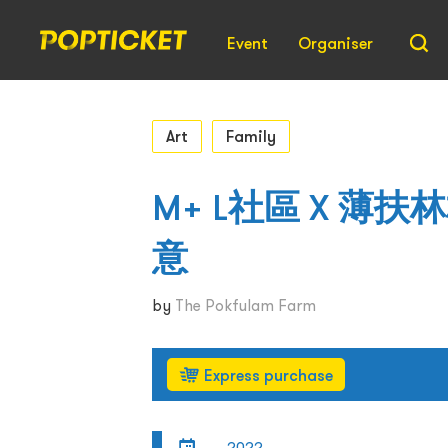
Event
Organiser
Art
Family
M+ L社區 X 
意
by
The Pokfulam Farm
Express purchase