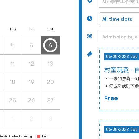
Thu
Fri
Sat
4
5
6
06-08-2022 Sat
11
12
13
村童玩意 -
一張門票為一組
18
19
20
每位12歲以下
Free
25
26
27
1
2
3
06-08-2022 Sat
air tickets only
Full