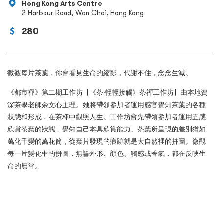
Hong Kong Arts Centre
2 Harbour Road, Wan Chai, Hong Kong
280
微觀每片茶葉，你會看見生命的縮影，代謝不住，念念生滅。
《都市禪》第二期工作坊【《茶·輕輕接觸》茶禪工作坊】由本地資
深茶學老師余文心主理。她將帶領參加者運用感官覺知茶葉的各種
狀態和形成，在茶杯中觀照人生。工作坊會先帶領參加者運用五感
欣賞茶葉的狀態，覺知自己本具欣賞能力。茶葉所呈現的差別猶如
萬化千變的萬花筒，從葉片發現的痕跡就是大自然裡的拼圖。微觀
每一片變化中的拼圖，無論外形、顏色、觸感或香氣，都在反映生
命的無常。