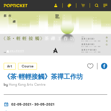
Event
Organiser
About POPTICKET
Terms and Conditions
繁
Art
Course
《茶·輕輕接觸》茶禪工作坊
by
Hong Kong Arts Centre
02-05-2021 - 30-05-2021