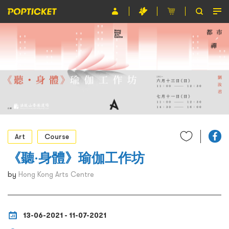
Event
Organiser
About POPTICKET
Terms and Conditions
繁
Art
Course
《聽·身體》瑜伽工作坊
by
Hong Kong Arts Centre
13-06-2021 - 11-07-2021