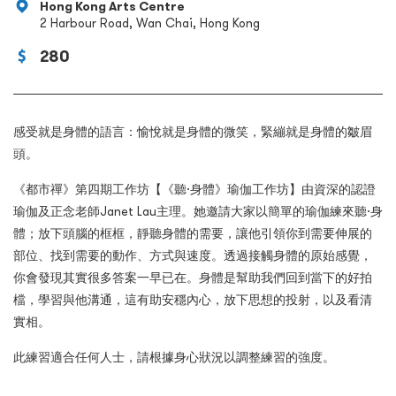
Hong Kong Arts Centre
2 Harbour Road, Wan Chai, Hong Kong
280
感受就是身體的語言：愉悅就是身體的微笑，緊繃就是身體的皺眉
頭。
《都市禪》第四期工作坊【《聽·身體》瑜伽工作坊】由資深的認證
瑜伽及正念老師Janet Lau主理。她邀請大家以簡單的瑜伽練來聽·身
體；放下頭腦的框框，靜聽身體的需要，讓他引領你到需要伸展的
部位、找到需要的動作、方式與速度。透過接觸身體的原始感覺，
你會發現其實很多答案一早已在。身體是幫助我們回到當下的好拍
檔，學習與他溝通，這有助安穩內心，放下思想的投射，以及看清
實相。
此練習適合任何人士，請根據身心狀況以調整練習的強度。