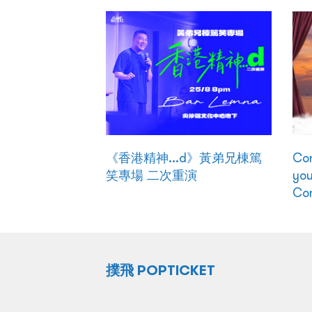
《香港精神...d》黃弟兄棟篤
Con
笑專場 二次重演
you
Co
撲飛 POPTICKET