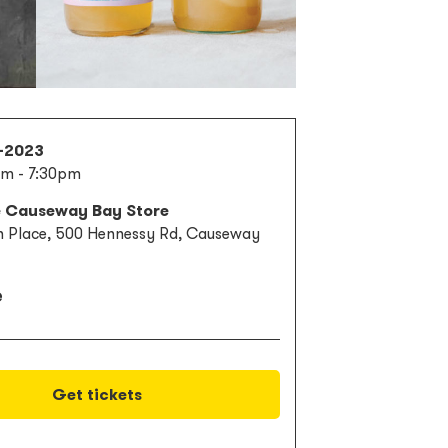
1-2023
m - 7:30pm
te Causeway Bay Store
 Place, 500 Hennessy Rd, Causeway
e
Get tickets