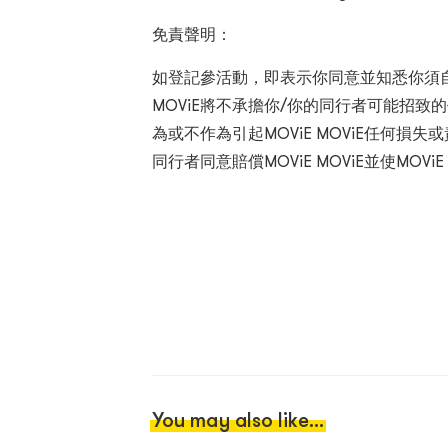
免責聲明：
如登記參活動，即表示你同意並知悉你須自
MOViE將不承擔你/你的同行者可能招致
為或不作為引起MOViE MOViE任何損
同行者同意賠償MOViE MOViE並使MOVi
You may also like...