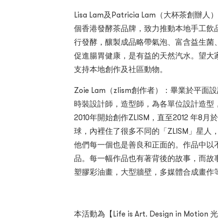
Lisa Lam及Patricia Lam（大杯茶
個香港發酵茶品牌，致力推動本地手工飲
行發酵，釀製成品略帶氣泡、富含益生菌
促進腸胃健康，是有益的天然汽水。望大
支持本地創作及社區動物。
Zoie Lam（zlism創作者）：畢業
時裝設計師，造型師，為各單位設計造型，亦是
2010年開始創作ZLISM，直至2012 年
球，內裡住了很多不同的「ZLISM」星人
他們每一個也是善良和正面的。作品中以
品。每一幅作品也有著背後的故事，而故事由
塑膠彩油畫，大型牆壁，多媒體合成畫作
本活動為【Life is Art. Design in