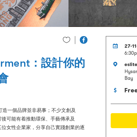
27-1
6:30p
werment：設計你的
esli
Hysan
會
Bay
Fre
打造一個品牌並非易事；不少文創及
報，背後可能有着推動環保、手藝傳承及
請來五位女性企業家，分享自己實踐創業的逐