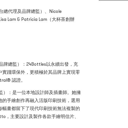
 港澳台總代理及品牌總監）、Nicole
a Lam & Patricia Lam（大杯茶創辦
代理及品牌總監）：24Bottles以永續出發，充
中實踐環保外，更積極於其品牌上實現零
tral® 認證。
辦人及設計總監）：是一位本地設計師及插畫師。她擁
她的手繪創作再融入活版印刷技術，選用
每幅畫都留下了現代印刷技術無法複製的
 ditto，主要設計及製作各款手繪明信片、