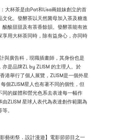
創辦人）：大杯茶是由Pat和Lisa兩姐妹創立的首
品文化。發酵茶以天然菌母加入茶及糖進
、酸酸甜甜及有茶香餘韻。發酵茶能有效
家享用大杯茶同時，除有益身心，亦同時
於平面設計與廣告科，現職插畫師，其身份也是
品牌ZL by ZLISM 的主理人。於
8月於香港舉行了個人展覽，ZLISM是一個外星
，每個ZLISM星人也有著不同的個性，但
不同的媒體和營光色系去表達每一幅作
ZLISM 星球人表代為表達創作範圍為
等等。
 Motion 光影藝術祭．設計漫遊】電影節節目之一