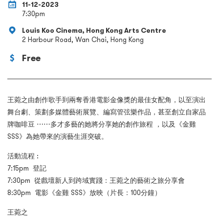
11-12-2023
7:30pm
Louis Koo Cinema, Hong Kong Arts Centre
2 Harbour Road, Wan Chai, Hong Kong
Free
王菀之由創作歌手到兩奪香港電影金像獎的最佳女配角，以至演出
舞台劇、策劃多媒體藝術展覽、編寫管弦樂作品，甚至創立自家品
牌咖啡豆 ⋯⋯多才多藝的她將分享她的創作旅程 ，以及《金雞
SSS》為她帶來的演藝生涯突破。
活動流程 :
7:15pm 登記
7:30pm 從戲壇新人到跨域實踐：王菀之的藝術之旅分享會
8:30pm 電影《金雞 SSS》放映（片長：100分鐘）
王菀之