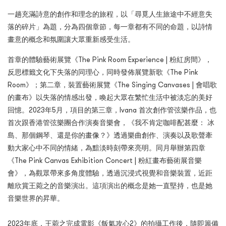
一趟充滿詩意的創作和理念的旅程，以「尋覓人生旅途中不經意失
落的碎片」為題，分為四個章節，每一章都有不同的命題，以詩情
畫意的概念和氛圍讓大眾重新感受生活。
首章的體驗藝術展覽《The Pink Room Experience | 粉紅房間》，
反思標籤文化下失落的同理心，同時發佈展覽新歌《The Pink
Room》；第二章，裝置藝術展覽《The Singing Canvases | 會唱歌
的畫布》以失落的情感出發，喚起大眾在繁忙生活中被淡忘的美好
回憶。2023年5月，項目的第三章，Ivana 首次創作管弦樂作品，也
首次跟香港管弦樂團合作演奏音樂會，《我不肯定咖啡配甚麼： 冰
島、那個鋼琴、還是你的畫像？》透過樂曲創作、演奏以及歌聲牽
動大家心中不同的情緒，為黯淡時刻帶來亮明。同月舉辦第四章
《The Pink Canvas Exhibition Concert | 粉紅畫布藝術展音樂
會》，為觀眾帶來多角度體驗，透過沉浸式視覺和音樂裝置，近距
離欣賞王菀之的音樂演出。這項演出的概念是她一直堅持，也是她
音樂世界的昇華。
2023年底，王菀之完成電影《飯氣攻心2》的拍攝工作後，隨即籌備