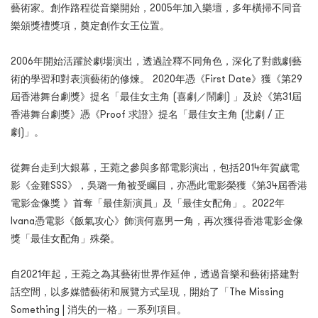
藝術家。創作路程從音樂開始，2005年加入樂壇，多年橫掃不同音
樂頒獎禮獎項，奠定創作女王位置。
2006年開始活躍於劇場演出，透過詮釋不同角色，深化了對戲劇藝
術的學習和對表演藝術的修煉。 2020年憑《First Date》獲《第29
屆香港舞台劇獎》提名「最佳女主角 (喜劇／鬧劇) 」及於《第31屆
香港舞台劇獎》憑《Proof 求證》提名「最佳女主角 (悲劇 / 正
劇)」。
從舞台走到大銀幕，王菀之參與多部電影演出，包括2014年賀歲電
影《金雞SSS》，吳璐一角被受矚目，亦憑此電影榮獲《第34屆香港
電影金像獎 》首奪「最佳新演員」及「最佳女配角」。2022年
Ivana憑電影《飯氣攻心》飾演何嘉男一角，再次獲得香港電影金像
獎「最佳女配角」殊榮。
自2021年起，王菀之為其藝術世界作延伸，透過音樂和藝術搭建對
話空間，以多媒體藝術和展覽方式呈現，開始了「The Missing
Something | 消失的一格」一系列項目。