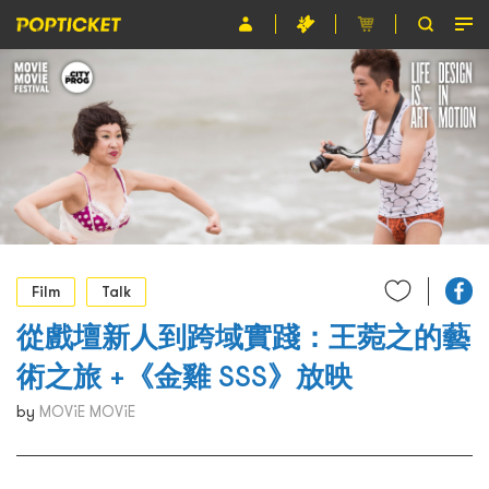
Event
Organiser
About POPTICKET
Terms and Conditions
繁
Film
Talk
從戲壇新人到跨域實踐：王菀之的藝
術之旅 +《金雞 SSS》放映
by
MOViE MOViE