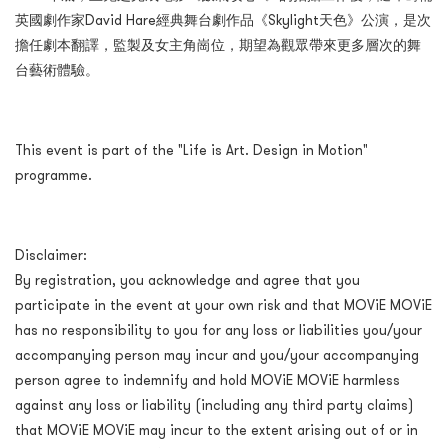
英國劇作家David Hare經典舞台劇作品《Skylight天色》公演，是次
擔任劇本翻譯，監製及女主角崗位，期望為觀眾帶來更多層次的舞
台藝術體驗。
This event is part of the "Life is Art. Design in Motion"
programme.
Disclaimer:
By registration, you acknowledge and agree that you
participate in the event at your own risk and that MOViE MOViE
has no responsibility to you for any loss or liabilities you/your
accompanying person may incur and you/your accompanying
person agree to indemnify and hold MOViE MOViE harmless
against any loss or liability (including any third party claims)
that MOViE MOViE may incur to the extent arising out of or in