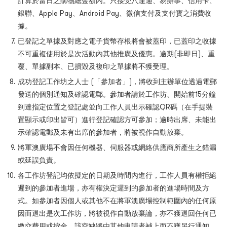
計算於當日之購物總金額內。只接受八達通、易辦事、信用卡、
銀聯、Apple Pay、Android Pay、微信支付及支付寳之消費收
據。
已登記之單據及對應之電子貨幣存根將會被蓋印，已蓋印之收據
不可重複使用於是次活動內其他推廣及優惠。逾期(非即日)、重
覆、單據副本、已損毀及複印之單據將不獲受理。
成功登記工作坊之人士 (「參加者」)，將收到主辦單位透過電郵
發送的個別通知及確認電郵。參加者請於工作坊、開始前15分鐘
到達指定位置之登記處並向工作人員出示確認QR碼（在手提裝
置顯示或印出皆可）進行登記確認方可參加；逾時出席、未能出
示確認電郵及未有出席的參加者，將被視作自動放棄。
將軍澳廣場不會因任何機器、伺服器或網絡供應商所產生之錯漏
或延誤負責。
各工作坊登記均依擬定的日期及時間內進行，工作人員有權拒絕
遲到的參加者進場，亦有權決定遲到的參加者的進場時間及方
式。如參加者因個人或其他不在將軍澳廣場控制範圍內的任何原
因而退出是次工作坊，將被視作自動放棄論，亦不獲退回任何已
繳交費用或按金，該空缺將由其他申請者補上而不獲另行通知。