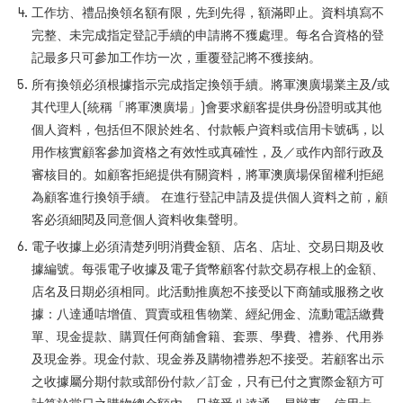
工作坊、禮品換領名額有限，先到先得，額滿即止。資料填寫不
完整、未完成指定登記手續的申請將不獲處理。每名合資格的登
記最多只可參加工作坊一次，重覆登記將不獲接納。
所有換領必須根據指示完成指定換領手續。將軍澳廣場業主及/或
其代理人(統稱「將軍澳廣場」)會要求顧客提供身份證明或其他
個人資料，包括但不限於姓名、付款帳户資料或信用卡號碼，以
用作核實顧客參加資格之有效性或真確性，及／或作內部行政及
審核目的。如顧客拒絕提供有關資料，將軍澳廣場保留權利拒絕
為顧客進行換領手續。 在進行登記申請及提供個人資料之前，顧
客必須細閱及同意個人資料收集聲明。
電子收據上必須清楚列明消費金額、店名、店址、交易日期及收
據編號。每張電子收據及電子貨幣顧客付款交易存根上的金額、
店名及日期必須相同。此活動推廣恕不接受以下商舖或服務之收
據：八達通咭增值、買賣或租售物業、經紀佣金、流動電話繳費
單、現金提款、購買任何商舖會籍、套票、學費、禮券、代用券
及現金券。現金付款、現金券及購物禮券恕不接受。若顧客出示
之收據屬分期付款或部份付款／訂金，只有已付之實際金額方可