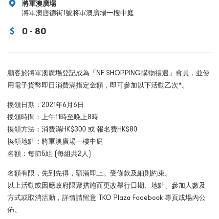
將軍澳廣場
將軍澳唐德街1號將軍澳廣場一樓中庭
0 - 80
顧客於將軍澳廣場登記成為「NF SHOPPING購物禮遇」會員，並使
用電子貨幣即日消費滿指定金額，即可參加以下活動乙次*。
換領日期：2021年6月6日
換領時間：上午11時至晚上8時
換領方法：消費滿HK$300 或 報名費HK$80
換領地點：將軍澳廣場一樓中庭
名額：每節5組 (每組共2人)
名額有限，先到先得，額滿即止。受條款及細則約束。
以上活動或因應政府限聚措施而更改舉行日期、地點、參加人數及
方式或取消活動，詳情請留意 TKO Plaza Facebook 專頁或場內公
佈。