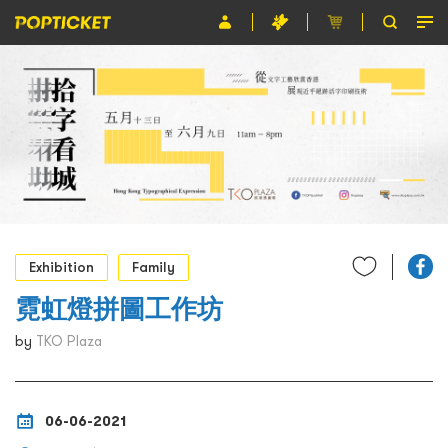
Event
Organiser
About POPTICKET
Terms and Conditions
繁
Exhibition
Family
霓虹燈拼圖工作坊
by
TKO Plaza
06-06-2021