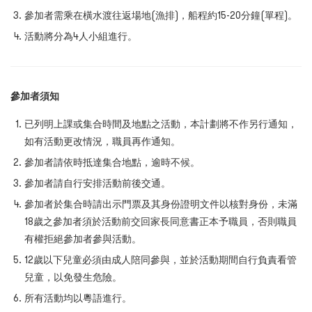
參加者需乘在橫水渡往返場地(漁排)，船程約15-20分鐘(單程)。
活動將分為4人小組進行。
參加者須知
已列明上課或集合時間及地點之活動，本計劃將不作另行通知，
如有活動更改情況，職員再作通知。
參加者請依時抵達集合地點，逾時不候。
參加者請自行安排活動前後交通。
參加者於集合時請出示門票及其身份證明文件以核對身份，未滿
18歲之參加者須於活動前交回家長同意書正本予職員，否則職員
有權拒絕參加者參與活動。
12歲以下兒童必須由成人陪同參與，並於活動期間自行負責看管
兒童，以免發生危險。
所有活動均以粵語進行。