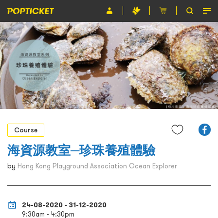
Event
Organiser
About POPTICKET
Terms and Conditions
繁
Course
海資源教室─珍珠養殖體驗
by
Hong Kong Playground Association Ocean Explorer
24-08-2020 - 31-12-2020
9:30am - 4:30pm