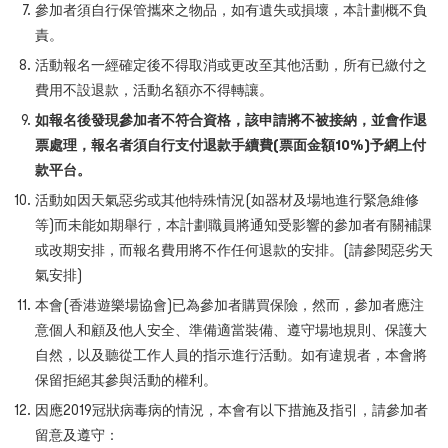
參加者須自行保管攜來之物品，如有遺失或損壞，本計劃概不負
責。
活動報名一經確定後不得取消或更改至其他活動，所有已繳付之
費用不設退款，活動名額亦不得轉讓。
如報名後發現參加者不符合資格，該申請將不被接納，並會作退
票處理，報名者須自行支付退款手續費(票面金額10%)予網上付
款平台。
活動如因天氣惡劣或其他特殊情況(如器材及場地進行緊急維修
等)而未能如期舉行，本計劃職員將通知受影響的參加者有關補課
或改期安排，而報名費用將不作任何退款的安排。(請參閱惡劣天
氣安排)
本會(香港遊樂場協會)已為參加者購買保險，然而，參加者應注
意個人和顧及他人安全、準備適當裝備、遵守場地規則、保護大
自然，以及聽從工作人員的指示進行活動。如有違規者，本會將
保留拒絕其參與活動的權利。
因應2019冠狀病毒病的情況，本會有以下措施及指引，請參加者
留意及遵守：