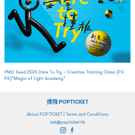
PMQ Seed 2026 Dare To Try – Creative Training Class (P3-
P6)“Magic of Light Academy”
撲飛 POPTICKET
|
About POPTICKET
Terms and Conditions
ask@popticket.hk