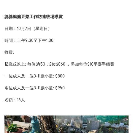
婆婆嫲嫲豆漿工作坊連牧場導賞
日期：
10
月
7
日（星期
日
）
時間
：上午
9
:
30
至下午
1:30
收費:
12
歲或以上: 每位$
450，2位$860
，另加每位$10平臺手續費
一位成人及一位
3-11
歲小童:
$800
兩位成人及一位
3-11
歲小童:
$940
名額：
16
人