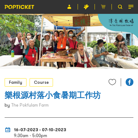
Event
Organiser
About POPTICKET
Terms and Conditions
繁
Family
Course
樂根源村落小食暑期工作坊
by
The Pokfulam Farm
16-07-2023 - 07-10-2023
9:30am - 5:00pm