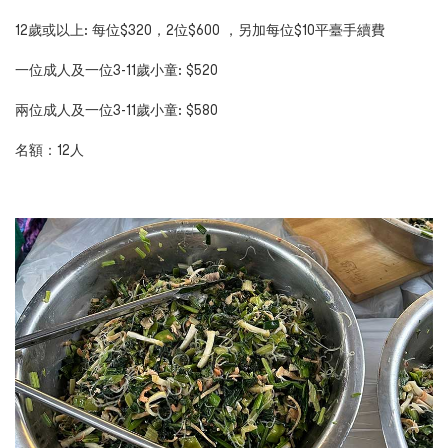
12
歲或以上: 每位$
320，2位$600
，另加每位$10平臺手續費
一位成人及一位
3-11
歲小童:
$520
兩位成人及一位
3-11
歲小童:
$580
名額：
12
人