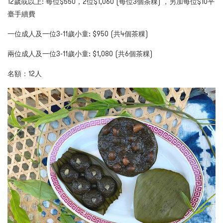
12
歲或以上: 每位$
550，2位$1,060 (每位3個茶粿) ，另加每位$10平
臺手續費
一位成人及一位
3-11
歲小童:
$950 (
共4個茶粿)
兩位成人及一位
3-11
歲小童:
$1,080 (
共
6
個茶粿)
名額：
12
人