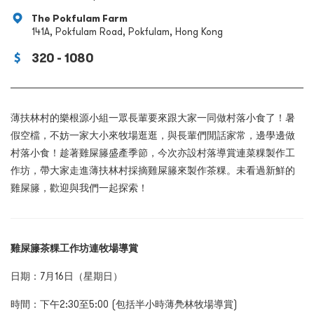
The Pokfulam Farm
141A, Pokfulam Road, Pokfulam, Hong Kong
320 - 1080
薄扶林村的樂根源小組一眾長輩要來跟大家一同做村落小食了！暑
假空檔，不妨一家大小來牧場逛逛，與長輩們閒話家常，邊學邊做
村落小食！趁著雞屎籐盛產季節，今次亦設村落導賞連菜粿製作工
作坊，帶大家走進薄扶林村採摘雞屎籐來製作茶粿。未看過新鮮的
雞屎籐，歡迎與我們一起探索！
雞屎籐茶粿工作坊連牧場導賞
日期：
7
月
1
6
日（星期日）
時間
：下午
2
:
30
至5
:00
(包括半小時薄鳧林牧場導賞)