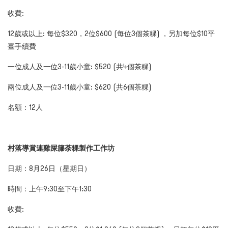
收費:
12
歲或以上: 每位$320，2位$600 (每位3個茶粿) ，另加每位$10平
臺手續費
一位成人及一位
3-11
歲小童:
$520 (
共4個茶粿)
兩位成人及一位
3-11
歲小童:
$620 (
共
6
個茶粿)
名額：
12
人
村落導賞連雞屎籐荼粿製作工作坊
日期：
8
月
2
6
日（星期日）
時間
：上午
9
:
30
至下午
1:30
收費: