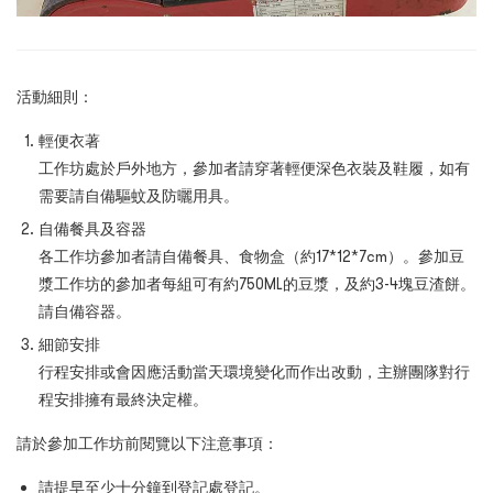
活動細則：
輕便衣著
工作坊處於戶外地
方
，參加者請穿著輕便深色衣裝及鞋履，如有
需要請自備驅蚊及防曬用具。
自備餐具及容器
各工作坊參加者請自備餐具、食物盒（約
17*12*7cm
）。參加豆
漿工作坊的參加者每組可有約
750ML
的豆漿，及約
3-4
塊豆渣餅。
請自備容器。
細節安排
行程安排或會因應活動當天環境變化而作出改動，主辦團隊對行
程安排擁有最終決定權。
請於參加工作坊前閱覽以下注意事項：
請提早至少十分鐘到登記處登記。