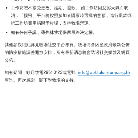
工作坊恕不接受更改、延期、退款。 如工作坊因惡劣天氣而取
消，「撲飛」平台將按照參加者購票時選擇的意願，進行退款或
把工作坊費用捐贈予牧場，支持牧場營運。
如有任何爭議，薄鳧林牧場保留最終決定權。
其他參觀細則詳見牧場社交平台專頁。牧場將會因應政府最新公佈
的防疫措施調整開放安排，所有最新消息將會透過社交媒體及網頁
公佈。
如有疑問，歡迎致電
2851 0123
或電郵
info@pokfulamfarm.org.hk
查詢。再次感謝 閣下對牧場的支持。