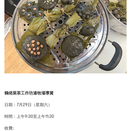
鶴佬菜茶工作坊連牧場導賞
日期：
7
月
2
9
日（星期六）
時間
：上午9
:
30
至上午11
:30
收費: