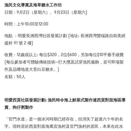
漁民文化導賞及海草糖水工作坊
日期：9月2日（星期六）
、9月23
日（星期六)
時間：上午10:00至12:00
地點 ：明愛長洲西灣社區發展計劃 (地址: 長洲西灣贊端路自助美經
援村 91 號 2 樓)
收費：12歲或以上: 每位$320，2位$600，另加每位$10平臺手續費
(每位參加者可體驗傳統技術─打大攬及試穿漁民服飾，並可即場製
作及品嚐地道大苔白豆糖水。)
名額：
50人
明愛西貢社區發展計劃: 漁民時令海上鮮菜式製作連西貢對面海區導
賞、狗仔粥製作
「官門水道」是一個冰河時期已經存在，但消失了超過六十年的名
字。現時居於西貢對面海萬宜漁村及官門漁村的居民，本來在此水