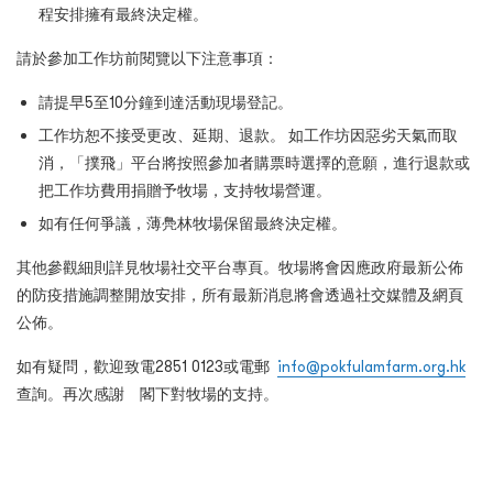
程安排擁有最終決定權。
請於參加工作坊前閱覽以下注意事項：
請提早
5至10
分鐘到達活動現場登記。
工作坊恕不接受更改、延期、退款。 如工作坊因惡劣天氣而取
消，「撲飛」平台將按照參加者購票時選擇的意願，進行退款或
把工作坊費用捐贈予牧場，支持牧場營運。
如有任何爭議，薄鳧林牧場保留最終決定權。
其他參觀細則詳見牧場社交平台專頁。牧場將會因應政府最新公佈
的防疫措施調整開放安排，所有最新消息將會透過社交媒體及網頁
公佈。
如有疑問，歡迎致電
2851 0123
或電郵
info@pokfulamfarm.org.hk
查詢。再次感謝 閣下對牧場的支持。