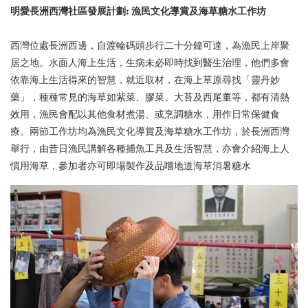
明愛長洲西灣社區發展計劃: 漁民文化導賞及海草糖水工作坊
西灣位處長洲西邊，自渡輪碼頭步行二十分鐘可達，為漁民上岸聚
居之地。水面人海上生活，生病未必即時找到醫生治理，他們多會
依靠海上生活得來的智慧，就近取材，在海上草原尋找「靈丹妙
藥」，種種常見的海草如紫菜、膠菜、大苔及西尾董等，都有清熱
效用，漁民會配以其他食材煮湯、或烹調糖水，用作日常保健食
療。兩節工作坊均為漁民文化導賞及海草糖水工作坊，於長洲西灣
舉行，由昔日漁民講解各種捕魚工具及生活智慧，亦會介紹海上人
慣用海草，參加者亦可即場製作及品嚐地道海草消暑糖水