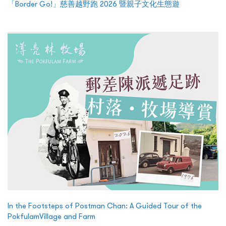
「Border Go!」慈善越野跑 2026 暨親子文化生態遊
In the Footsteps of Postman Chan: A Guided Tour of the
PokfulamVillage and Farm