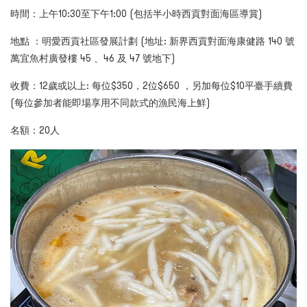
時間：上午10:30至下午1:00 (包括半小時西貢對面海區導賞)
地點 ：明愛西貢社區發展計劃 (地址: 新界西貢對面海康健路 140 號
萬宜魚村廣發樓 45 、46 及 47 號地下)
收費：12歲或以上: 每位$350，2位$650 ，另加每位$10平臺手續費
(每位參加者能即場享用不同款式的漁民海上鮮)
名額：20人