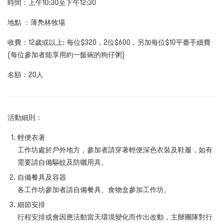
時間：上午10:30至下午12:30
地點 ：薄鳧林牧場
收費：12歲或以上: 每位$320，2位$600，另加每位$10平臺手續費
(每位參加者能享用約一飯碗的狗仔粥)
名額：20人
活動細則：
輕便衣著
工作坊處於戶外地
方
，參加者請穿著輕便深色衣裝及鞋履，如有
需要請自備驅蚊及防曬用具。
自備餐具及容器
各工作坊參加者請自備餐具、食物盒參加工作坊。
細節安排
行程安排或會因應活動當天環境變化而作出改動，主辦團隊對行