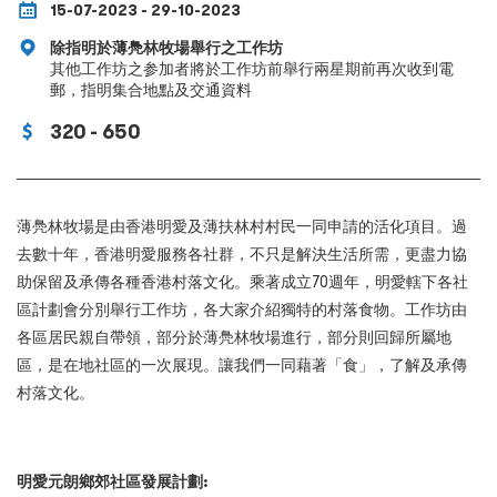
15-07-2023 - 29-10-2023
除指明於薄鳧林牧場舉行之工作坊
其他工作坊之参加者將於工作坊前舉行兩星期前再次收到電
郵，指明集合地點及交通資料
320 - 650
薄鳧林牧場是由香港明愛及薄扶林村村民一同申請的活化項目。過
去數十年，香港明愛服務各社群，不只是解決生活所需，更盡力協
助保留及承傳各種香港村落文化。乘著成立70週年，明愛轄下各社
區計劃會分別舉行工作坊，各大家介紹獨特的村落食物。工作坊由
各區居民親自帶領，部分於薄鳧林牧場進行，部分則回歸所屬地
區，是在地社區的一次展現。讓我們一同藉著「食」，了解及承傳
村落文化
。
明愛元朗鄉郊社區發展計劃: