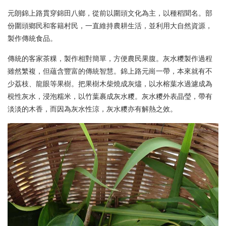
元朗錦上路貫穿錦田八鄉，從前以圍頭文化為主，以種稻聞名。部
份圍頭鄉民和客籍村民，一直維持農耕生活，並利用大自然資源，
製作傳統食品。
傳統的客家茶粿，製作相對簡單，方便農民果腹。灰水糭製作過程
雖然繁複，但蘊含豐富的傳統智慧。錦上路元崗一帶，本來就有不
少荔枝、龍眼等果樹。把果樹木柴燒成灰燼，以水榕葉水過濾成為
梘性灰水，浸泡糯米，以竹葉裹成灰水糭。灰水糭外表晶瑩，帶有
淡淡的木香，而因為灰水性涼，灰水糭亦有解熱之效。