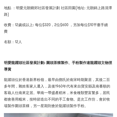
地點 ：明愛元朗鄉郊社區發展計劃 社區田園(地址: 元朗錦上路清潭
路)
收費：12歲或以上: 每位$320，2位$600 ，另加每位$10平臺手續
費
名額：12人
明愛龍躍頭社區發展計劃: 圍頭茶粿製作、手粉製作連龍躍頭文物徑
導賞
龍躍頭位於香港新界粉嶺，最早由鄧氏於南宋時期聚居，其後二百
多年間，雜姓客家人遷入，及後1960年代有來自寶安縣及南番順的
客藉人仕南來定居。
華南一帶盛產稻米，米食種類豐富繁多，居民
都會善用糯米，按時節造出不同的手工食物。是次工作坊，會於牧
場製作圍頭茶粿，另一星期則會於
龍躍頭製作手粉。