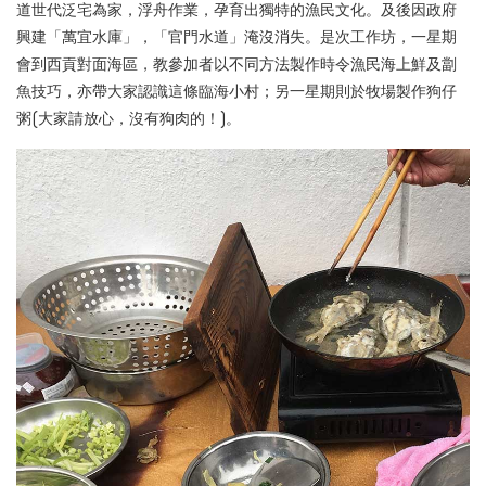
道世代泛宅為家，浮舟作業，孕育出獨特的漁民文化。及後因政府
興建「萬宜水庫」，「官門水道」淹沒消失。是次工作坊，一星期
會到西貢對面海區，教參加者以不同方法製作時令
漁民
海上鮮
及劏
魚技巧
，亦帶大家認識這條臨海小村；另一星期則於牧場製作狗仔
粥(大家請放心，沒有狗肉的！)。