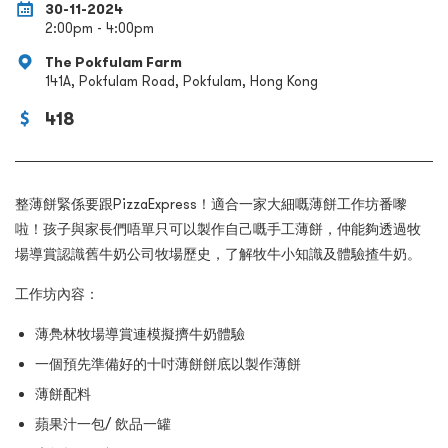
30-11-2024
2:00pm - 4:00pm
The Pokfulam Farm
141A, Pokfulam Road, Pokfulam, Hong Kong
418
整薄餅緊係要跟PizzaExpress！
適合一家大細嘅薄餅工作坊番嚟
啦！孩子與家長們唔單只可以製作自己嘅手工薄餅，仲能夠透過牧
場導賞認識舊牛奶公司牧場歷史，了解牧牛小知識及體驗揸牛奶。
工作坊內容：
薄鳧林牧場導賞連模擬擠牛奶體驗
一個預先準備好的十吋薄餅餅底以製作薄餅
薄餅配料
蘋果汁一包
/
飲品一罐