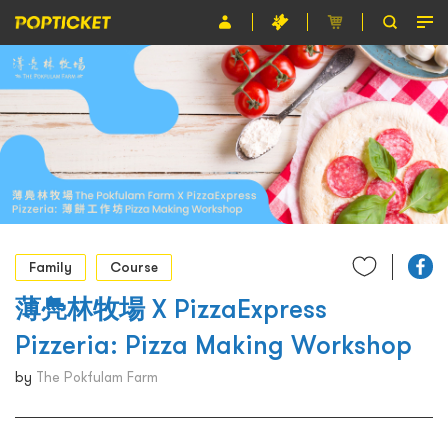
Event
Organiser
About POPTICKET
Terms and Conditions
繁
Family
Course
薄鳧林牧場 X PizzaExpress
Pizzeria: Pizza Making Workshop
by
The Pokfulam Farm