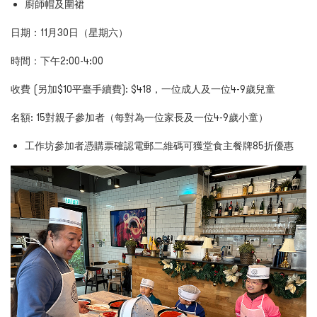
廚師帽及圍裙
日期：11月30日（星期六）
時間：下午2
:00-4:00
收費 (另加$10平臺手續費)
: $418
，一位成人及一位
4-9
歲兒童
名額
: 15
對親子參加者（
每對為一位家長及一位4
-9
歲小童）
工作坊參加者憑購票確認電郵二維碼可獲堂食主餐牌8
5
折優惠