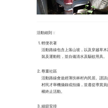
活動細則：
輕便衣著
活動路線包含上落山坡，以及穿越草木
裝及運動鞋，並自備清水及驅蚊用具
。
尊重社區
活動路線會途經薄扶林村內民居。謹請
村民才舉機攝錄或拍攝，並遵從導賞員
權終止活動
。
細節安排