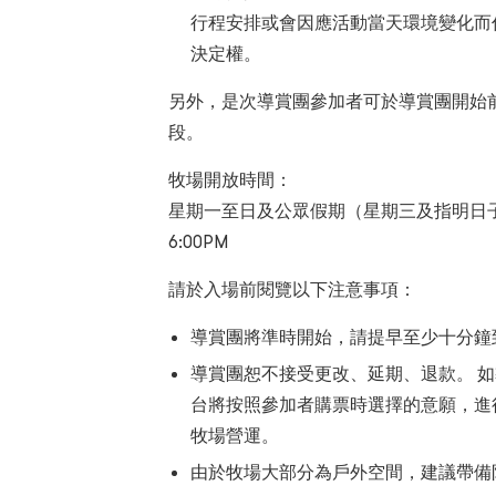
行程安排或會因應活動當天環境變化而
決定權
。
另外，是次導賞團參加者可於導賞團開始
段。
牧場開放時間：
星期一至日及公眾假期（星期三及指明日
6:00PM
請於入場前閱覽以下注意事項：
導賞團將準時開始，請提早至少十分鐘
導賞團恕不接受更改、延期、退款。
如
台將按照參加者購票時選擇的意願，進
牧場營運
。
由於牧場大部分為戶外空間，建議帶備