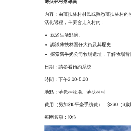
薄扶林村落導賞
內容：由薄扶林村村民或熟悉薄扶林村的
活化過程，主要會走入村內：
親述生活點滴
。
認識薄扶林圍仔大街及其歷史
探索舊牛奶公司牧場遺址，了解牧場昔
日期：請參看預約系統
時間：下午3
:00-5:00
地點：薄鳧林牧場、薄扶林村
費用（
另加
$10
平臺手續費）
：$230（3
歲
每團名額
：10
位