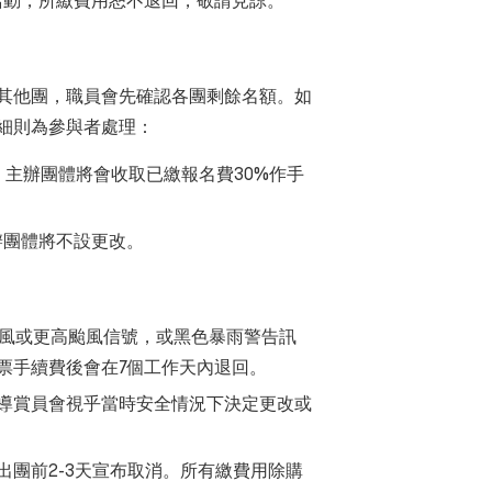
活動，所繳費用恕不退回，敬請見諒。
其他團，職員會先確認各團剩餘名額。如
細則為參與者處理：
，主辦團體將會收取已繳報名費30%作手
辦團體將不設更改。
強風或更高颱風信號，或黑色暴雨警告訊
票手續費後會在7個工作天內退回。
導賞員會視乎當時安全情況下決定更改或
團前2-3天宣布取消。所有繳費用除購