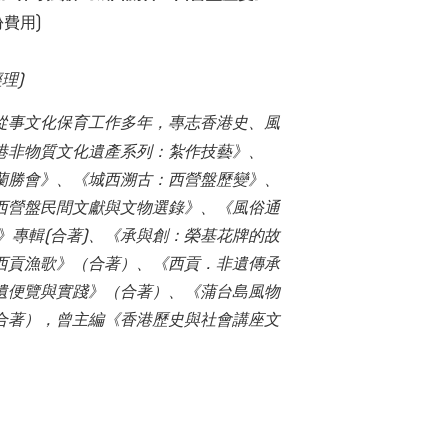
費用)
理)
從事文化保育工作多年，專志香港史、風
港非物質文化遺產系列：紮作技藝》、
蘭勝會》、《城西溯古：西營盤歷變》、
西營盤民間文獻與文物選錄》、《風俗通
》專輯(合著)、《承與創：榮基花牌的故
西貢漁歌》（合著）、《西貢．非遺傳承
遺便覽與實踐》（合著）、《蒲台島風物
合著），曾主編《香港歷史與社會講座文
）