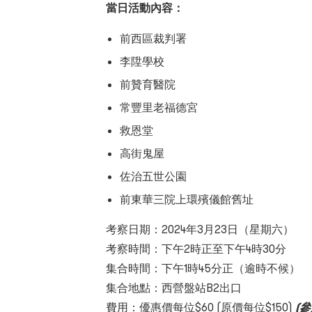
當日活動內容：
前西區裁判署
李陞學校
前贊育醫院
常豐里老福德宮
救恩堂
高街鬼屋
佐治五世公園
前東華三院上環殯儀館舊址
考察日期：2024年3月23日（星期六）
考察時間：下午2時正至下午4時30分
集合時間：下午1時45分正（逾時不候）
集合地點：西營盤站B2出口
費用：優惠價每位
$60
(原價每位$
150)
(