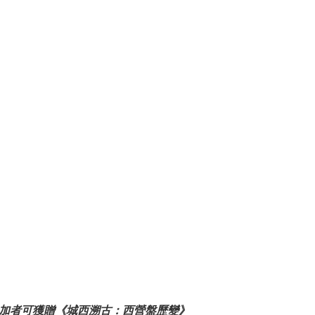
參加者可獲贈《城西溯古：西營盤歷變》