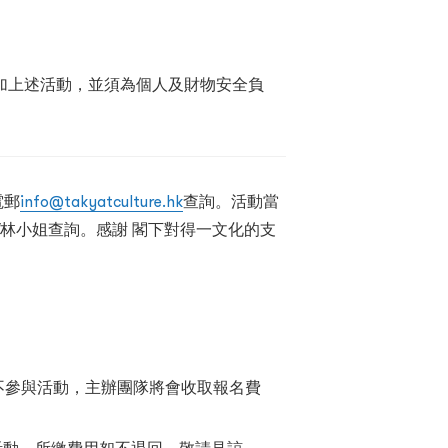
加上述活動，並須為個人及財物安全負
電郵
info@takyatculture.hk
查詢。活動當
347林小姐查詢。
感謝 閣下對得一文化的支
不參與活動，主辦團隊將會收取報名費