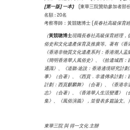
[第一版] 一本)
(東華三院贊助參加者部份
名額
: 20名
考察導師：黃競聰博士
(
長春社高級保育經
（
黃競聰博士
現職長春社高級保育經理，
俗史和文化遺產保育及推廣等。著有《香
《香港非物質文化遺產系列：香港潮人盂
《簡明香港華人風俗史》、《拾遺城西：
通識》、《道聽‧途說：香港邊境研究計劃
事》（合著）、《西貢．非遺傳承計劃：
計劃：西貢麒麟舞》（合著）、《香港非
志》（合著）、《香港華人生活變遷》（
集》、《風俗演義》，並發表多篇論文。
東華三院 與 得一文化 主辦