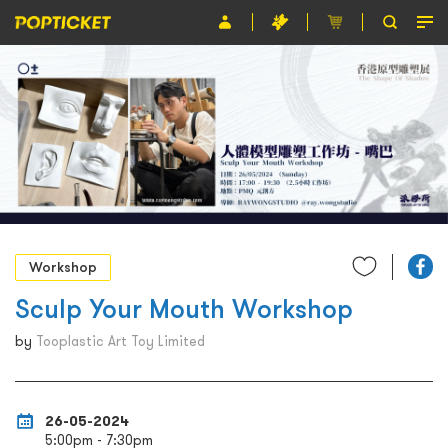
Event
Organiser
About POPTICKET
Terms and Conditions
繁
Workshop
Sculp Your Mouth Workshop
by
Tooplastic Art Toy Limited
26-05-2024
5:00pm - 7:30pm