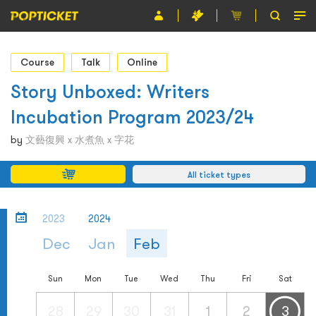
Event
Course
Talk
Online
Organiser
Story Unboxed: Writers
Incubation Program 2023/24
About POPTICKET
by
文藝復興 x 水煮魚 x 字花
Terms and Conditions
All ticket types
繁
2023
2024
Dec
Jan
Feb
Sun
Mon
Tue
Wed
Thu
Fri
Sat
28
29
30
31
1
2
3