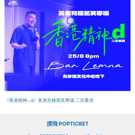
《香港精神...d》黃弟兄棟篤笑專場 二次重演
撲飛 POPTICKET