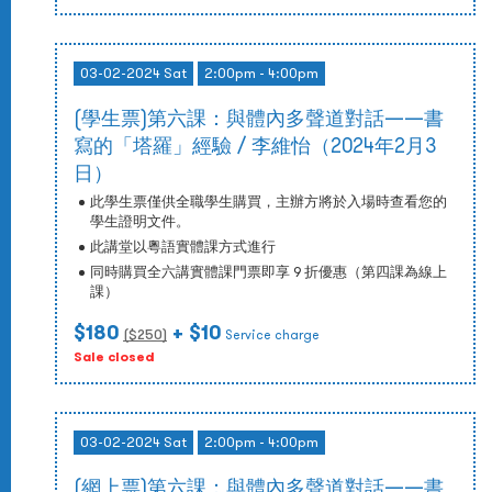
03-02-2024 Sat
2:00pm - 4:00pm
(學生票)第六課：與體內多聲道對話——書
寫的「塔羅」經驗 / 李維怡（2024年2月3
日）
此學生票僅供全職學生購買，主辦方將於入場時查看您的
學生證明文件。
此講堂以粵語實體課方式進行
同時購買全六講實體課門票即享 9 折優惠（第四課為線上
課）
$180
+ $10
($
250
)
Service charge
Sale closed
03-02-2024 Sat
2:00pm - 4:00pm
(網上票)第六課：與體內多聲道對話——書