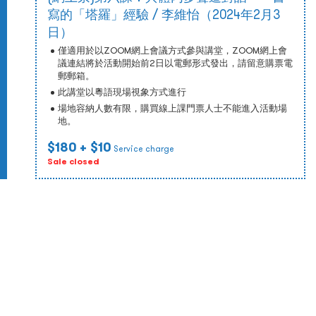
寫的「塔羅」經驗 / 李維怡（2024年2月3
日）
僅適用於以ZOOM網上會議方式參與講堂，ZOOM網上會
議連結將於活動開始前2日以電郵形式發出，請留意購票電
郵郵箱。
此講堂以粵語現場視象方式進行
場地容納人數有限，購買線上課門票人士不能進入活動場
地。
$180
+ $10
Service charge
Sale closed