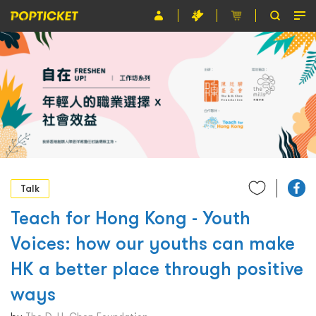
Event
Organiser
About POPTICKET
Terms and Conditions
繁
Talk
Teach for Hong Kong - Youth
Voices: how our youths can make
HK a better place through positive
ways