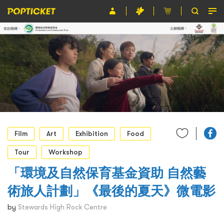
Event
Organiser
About POPTICKET
Terms and Conditions
繁
Film
Art
Exhibition
Food
Tour
Workshop
「環境及自然保育基金資助 自然藝
術旅人計劃」《最後的夏天》微電影
by
Stewards High Rock Centre