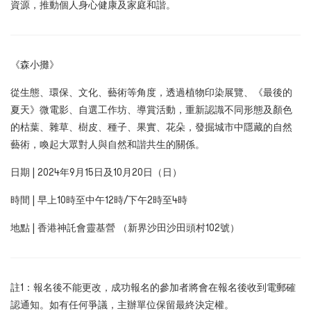
資源，推動個人身心健康及家庭和諧。
《森小攤》
從生態、環保、文化、藝術等角度，透過植物印染展覽、《最後的
夏天》微電影、自選工作坊、導賞活動，重新認識不同形態及顏色
的枯葉、雜草、樹皮、種子、果實、花朵，發掘城市中隱藏的自然
藝術，喚起大眾對人與自然和諧共生的關係。
日期 | 2024年9月15日及10月20日（日）
時間 | 早上10時至中午12時/下午2時至4時
地點 | 香港神託會靈基營 （新界沙田沙田頭村102號）
註1：報名後不能更改，成功報名的參加者將會在報名後收到電郵確
認通知。如有任何爭議，主辦單位保留最終決定權。