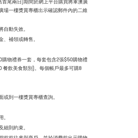
日(包括首尾兩日)期間於網上平台購買將軍澳廣
廣場一樓獎賞專櫃出示確認郵件內的二維
將自動失效。
金、補領或轉售。
00購物禮券一套，每套包含2張$50購物禮
$50 餐飲美食類別)。每個帳戶最多可購8
面或到一樓獎賞專櫃查詢。
用。
及細則約束。
期前前往參與商戶，並於消費前出示購物