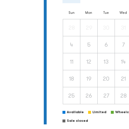
Sun
Mon
Tue
Wed
28
29
30
31
4
5
6
7
11
12
13
14
18
19
20
21
25
26
27
28
Available
Limited
Wheelch
Sale closed