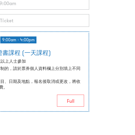
9:00am - 4:00pm
書課程 (一天課程)
或以上人士參加
名制的，請於票券個人資料欄上分別填上不同
項目、日期及地點，報名後取消或更改，將收
續費。
Full