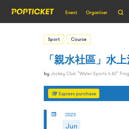
Event
Organiser
Sport
Course
「親水社區」水上活
by
Jockey Club “Water Sports 4 All” Pr
Express purchase
2023
Jun