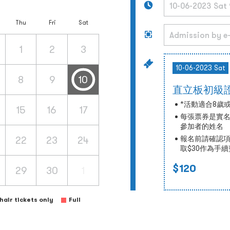
Thu
Fri
Sat
1
2
3
10-06-2023 Sat
8
9
10
直立板初級證
*活動適合8歲
15
16
17
每張票券是實
參加者的姓名
22
23
24
報名前請確認
取$30作為手
$120
29
30
1
air tickets only
Full