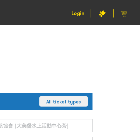
Login
All ticket types