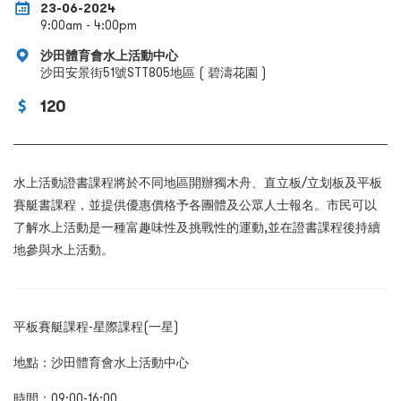
23-06-2024
9:00am - 4:00pm
沙田體育會水上活動中心
沙田安景街51號STT805地區 ( 碧濤花園 )
120
水上活動證書課程將於不同地區開辦獨木舟、直立板/
立划板及平板
賽艇書課程，並提供優惠價格予各團體及公眾人士報名。市民可以
了解水上活動是一種富趣味性及挑戰性的運動‚並在證書課程後持續
地參與水上活動。
平板賽艇課程-
星際課程
(
一星
)
地點：沙田體育會水上活動中心
時間：09:00-16:00