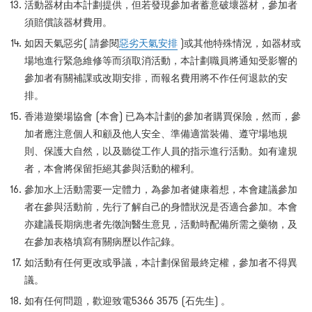
活動器材由本計劃提供，但若發現參加者蓄意破壞器材，參加者
須賠償該器材費用。
如因天氣惡劣( 請參閱
惡劣天氣安排
)或其他特殊情況，如器材或
場地進行緊急維修等而須取消活動，本計劃職員將通知受影響的
參加者有關補課或改期安排，而報名費用將不作任何退款的安
排。
香港遊樂場協會 (本會) 已為本計劃的參加者購買保險，然而，參
加者應注意個人和顧及他人安全、準備適當裝備、遵守場地規
則、保護大自然，以及聽從工作人員的指示進行活動。如有違規
者，本會將保留拒絕其參與活動的權利。
參加水上活動需要一定體力，為參加者健康着想，本會建議參加
者在參與活動前，先行了解自己的身體狀況是否適合參加。本會
亦建議長期病患者先徵詢醫生意見，活動時配備所需之藥物，及
在參加表格填寫有關病歷以作記錄。
如活動有任何更改或爭議，本計劃保留最終定權，參加者不得異
議。
如有任何問題，歡迎致電5366 3575 (石先生) 。