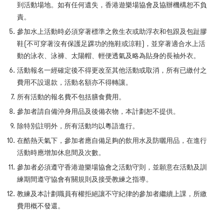
到活動場地。如有任何遺失，香港遊樂場協會及協辦機構恕不負
責。
參加水上活動時必須穿著標準之救生衣或助浮衣和包跟及包趾膠
鞋(不可穿著沒有保護足踝功的拖鞋或涼鞋)，並穿著適合水上活
動的泳衣、泳褲、太陽帽、輕便透氣及略為貼身的長袖外衣。
活動報名一經確定後不得更改至其他活動或取消，所有已繳付之
費用不設退款，活動名額亦不得轉讓。
所有活動的報名費不包括膳食費用。
參加者請自備沖身用品及後備衣物，本計劃恕不提供。
除特別註明外，所有活動均以粵語進行。
在酷熱天氣下，參加者應自備足夠的飲用水及防曬用品，在進行
活動時應增加休息間及次數。
參加者必須遵守香港遊樂場協會之活動守則，並願意在活動及訓
練期間遵守協會有關規則及接受教練之指導。
教練及本計劃職員有權拒絕讓不守紀律的參加者繼續上課，所繳
費用概不發還。