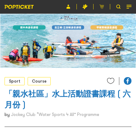
Event
Organiser
About POPTICKET
Terms and Conditions
繁
Sport
Course
「親水社區」水上活動證書課程 ( 六
月份 )
by
Jockey Club “Water Sports 4 All” Programme