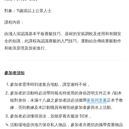
對象︰11
歲或以上公眾人士
課程內容：
由淺入深認識基本平板賽艇技巧、器材的安裝調較及使用和有關安
全的知識，此課程為認識賽艇的入門技巧。運動結合傳統賽艇動作
和衝浪原理及技術進行。
參加者須知
參加者需準時到達集合地點，課堂逾時不候 。
參加者於活動時必須帶同報名時使用的身份證明文件正本 /副本
核對身份，未滿十八歲之參加者請必須攜帶
家長同意書
正本予教
練，否則教練及本計劃職員有權拒絕參加者參與水上活動。
參加者必須懂得游泳，並能穿着衣服游 50米 。
活動場地提供地方保存私人物品，參加者亦應切勿攜帶貴重物品