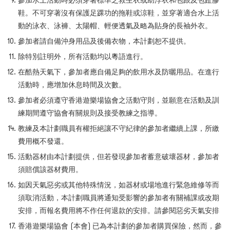
參加水上活動時必須穿著標準之救生衣或助浮衣和包跟及包趾膠
鞋。不可穿著沒有保護足踝功的拖鞋或涼鞋，並穿著適合水上活
動的泳衣、泳褲、太陽帽、輕便透氣及略為貼身的長袖外衣。
參加者請自備沖身用品及後備衣物，本計劃恕不提供。
除特別註明外，所有活動均以粵語進行。
在酷熱天氣下，參加者應自備足夠的飲用水及防曬用品。在進行
活動時，應增加休息時間及次數。
參加者必須遵守香港遊樂場協會之活動守則，並願意在活動及訓
練期間遵守協會有關規則及接受教練之指導。
教練及本計劃職員有權拒絕讓不守紀律的參加者繼續上課，所繳
費用概不發還。
活動器材由本計劃提供，但若發現參加者蓄意破壞器材，參加者
須賠償該器材費用。
如因天氣惡劣或其他特殊情況，如器材或場地進行緊急維修等而
須取消活動，本計劃職員將通知受影響的參加者有關補課或改期
安排，而報名費用將不作任何退款的安排。請參閱惡劣天氣安排
香港遊樂場協會 (本會) 已為本計劃的參加者購買保險，然而，參