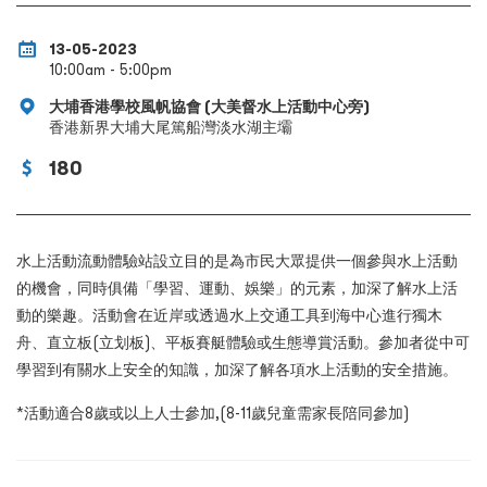
13-05-2023
10:00am - 5:00pm
大埔香港學校風帆協會 (大美督水上活動中心旁)
香港新界大埔大尾篤船灣淡水湖主壩
180
水上活動流動體驗站設立目的是為市民大眾提供一個參與水上活動
的機會，同時俱備「學習、運動、娛樂」的元素，加深了解水上活
動的樂趣。活動會在近岸或透過水上交通工具到海中心進行獨木
舟、直立板(
立划板
)、平板賽艇體驗或生態導賞活動。參加者從中可
學習到有關水上安全的知識，加深了解各項水上活動的安全措施。
*活動適合8歲或以上人士參加,(8-11歲兒童需家長陪同參加)