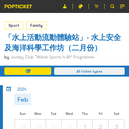
Event
Sport
Family
Organiser
「水上活動流動體驗站」- 水上安全
及海洋科學工作坊（二月份）
About POPTICKET
by
Jockey Club “Water Sports 4 All” Programme
Terms and Conditions
All ticket types
繁
2024
Feb
Sun
Mon
Tue
Wed
Thu
Fri
Sat
28
29
30
31
1
2
3