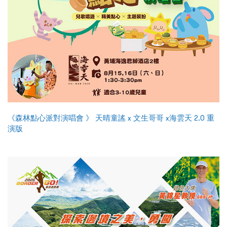
《森林點心派對演唱會 》 天晴童謠 x 文生哥哥 x海雲天 2.0 重
演版