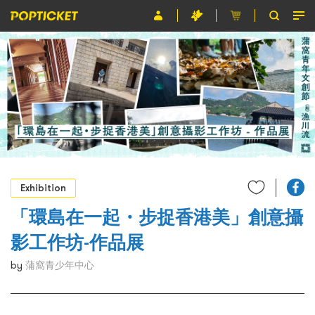
Event
Organiser
About POPTICKET
Terms and Conditions
繁
Exhibition
「環島在一起・步捉香港美」創意攝
影工作坊-作品展
by
蒲窩青少年中心