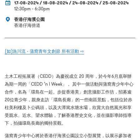
17-08-2024 / 18-08-2024 / 24-08-2024 / 25-08-2024
12:30pm - 6:30pm
香港仔海濱公園
香港仔海傍道
(如)漁川流 - 蒲窩青年文創節 所有活動 ⇨
土木工程拓展署（CEDD）為慶祝成立 20 周年，於今年6月底舉辦
為期一周的「CEDD ‘n I Week」， 其中一個活動與蒲窩青少年中心
合作，名為「環島在一起。步捉香港美」創意攝影工作坊，招募逾
20位青少年，親身走訪「環島長廊」的一些南區景點，包括位於赤
柱美利樓及卜公碼頭，以及大潭篤水塘水壩，欣賞大自然風光和享
受親水、近水、望水體驗，了解香港歷史文化，並在攝影導師指導
下，拍攝環島長廊的獨特景觀。
蒲窩青少年中心將於香港仔海濱公園設立小型展覽，以展示參加者