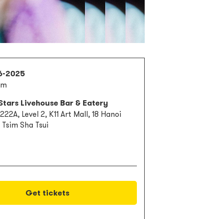
6-2025
pm
Stars Livehouse Bar & Eatery
222A, Level 2, K11 Art Mall, 18 Hanoi
 Tsim Sha Tsui
Get tickets