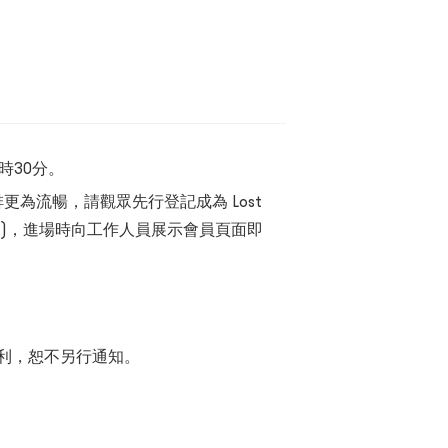
時30分。
場安排更為流暢，請觀眾先行登記成為 Lost
)，進場時向工作人員展示會員頁面即
權利，恕不另行通知。