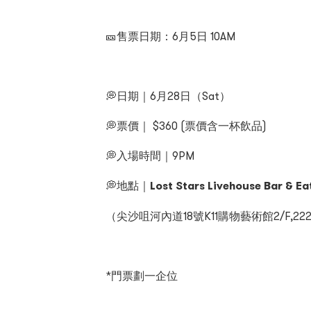
🎫售票日期：6月5日 10AM
💭日期｜6月28日（Sat）
💭票價｜ $360 (票價含一杯飲品)
💭入場時間｜9PM
💭地點｜
Lost Stars Livehouse Bar & Ea
（尖沙咀河內道18號K11購物藝術館2/F,22
*門票劃一企位