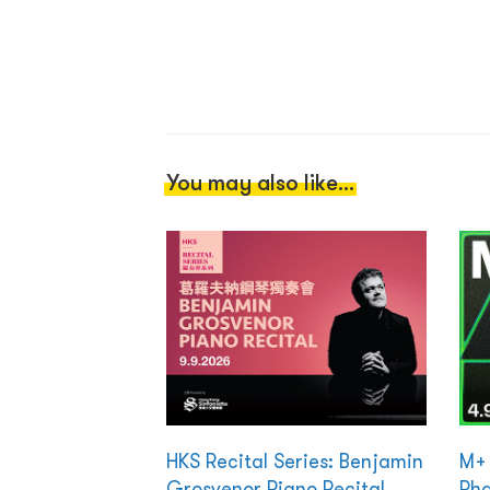
You may also like...
HKS Recital Series: Benjamin
M+ 
Grosvenor Piano Recital
Ph