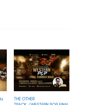
ts
THE OTHER
TRACK《WESTERN POP FINAL