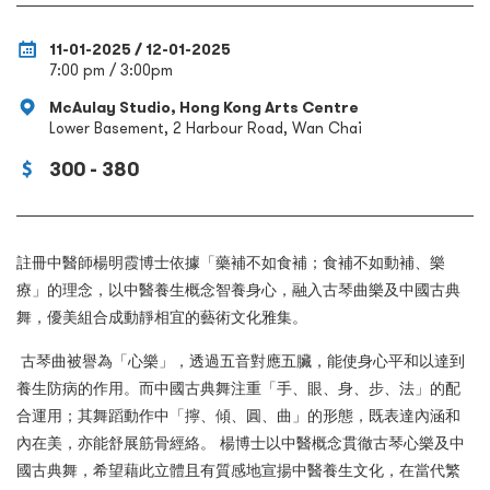
11-01-2025 / 12-01-2025
7:00 pm / 3:00pm
McAulay Studio, Hong Kong Arts Centre
Lower Basement, 2 Harbour Road, Wan Chai
300 - 380
註冊中醫師楊明霞博士依據「藥補不如食補；食補不如動補、樂
療」的理念，以中醫養生概念智養身心，融入古琴曲樂及中國古典
舞，優美組合成動靜相宜的藝術文化雅集。
古琴曲被譽為「心樂」，透過五音對應五臟，能使身心平和以達到
養生防病的作用。而中國古典舞注重「手、眼、身、步、法」的配
合運用；其舞蹈動作中「擰、傾、圓、曲」的形態，既表達內涵和
內在美，亦能舒展筋骨經絡。 楊博士以中醫概念貫徹古琴心樂及中
國古典舞，希望藉此立體且有質感地宣揚中醫養生文化，在當代繁