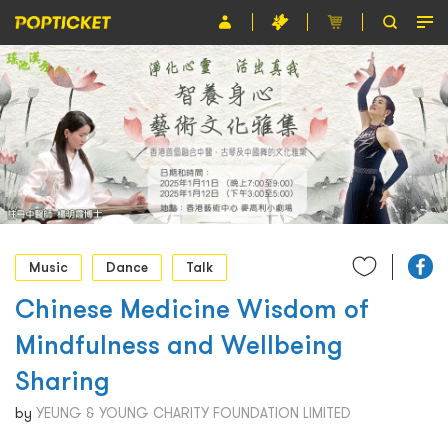
Event
Organiser
About POPTICKET
Terms and Conditions
繁
Music
Dance
Talk
Chinese Medicine Wisdom of
Mindfulness and Wellbeing
Sharing
by
YEUNG & YOUNG CHARITY FOUNDATION LIMITED