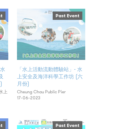
nt
Past Event
 水
「水上活動流動體驗站」- 水
及
上安全及海洋科學工作坊 (六
)
月份)
水上
Cheung Chau Public Pier
17-06-2023
nt
Past Event