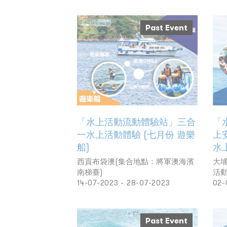
Past Event
「水上活動流動體驗站」三合
「
一水上活動體驗 (七月份 遊樂
上
船)
水
西貢布袋澳(集合地點：將軍澳海濱
大埔
南梯臺)
活動
14-07-2023 - 28-07-2023
02-
Past Event