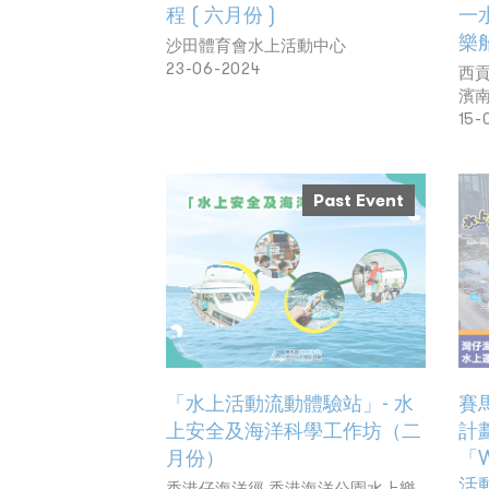
程 ( 六月份 )
一
樂船
沙田體育會水上活動中心
23-06-2024
西
濱
15-
Past Event
「水上活動流動體驗站」- 水
賽
上安全及海洋科學工作坊（二
計
月份）
「
活動
香港仔海洋徑 香港海洋公園水上樂