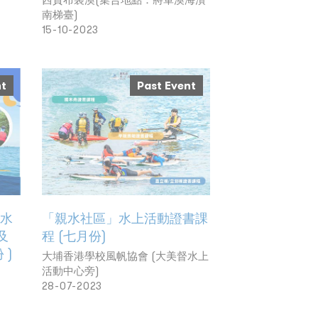
南梯臺)
15-10-2023
nt
Past Event
 水
「親水社區」水上活動證書課
及
程 (七月份)
 )
大埔香港學校風帆協會 (大美督水上
活動中心旁)
28-07-2023