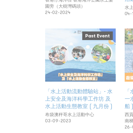
園旁（大樹灣碼頭）
水
24-02-2024
04-
Past Event
「水上活動流動體驗站」- 水
「
上安全及海洋科學工作坊 及
一
水上活動生態教室 ( 九月份 )
船 
布袋澳秤哥水上活動中心
西
03-09-2023
南梯
26-