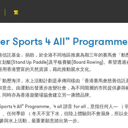
繁
er Sports 4 All” Programme
善信託基金」捐助，於全港不同地區推廣為期三年的賽馬會「動歷
艇(Stand Up Paddle)及平板賽艇(Board Rowing
善用香港豐富的天然資源，藉此推動親水文化。
「動歷海洋」水上活動計劃是承傳同樣由「香港賽馬會慈善信託
和意念。由運動出發逐步改變社會，為不同階層的市民提供參與
，同時亦為香港遊樂場協會建立另一康體品牌。
er Sports 4 All” Programme。4 all 諧音 for all，
、任何季節 （ 冬天不宜下水，但陸上體驗則不會濕身，所以全
以參與水上活動，最重要願意踏出第一步。