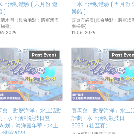
水上活動體驗 ( 六月份 遊
一水上活動體驗 ( 五月份 
 )
樂船 )
貢清水灣（集合地點：將軍澳海
西貢布袋澳(集合地點：將軍澳
南梯臺）
南梯臺)
06-2024
11-05-2024
Past Event
Past Eve
馬會「動歷海洋」水上活動
賽馬會「動歷海洋」水上
劃 - 水上活動競技日暨
計劃 - 水上活動競技日
We划」海洋嘉年華 - 水上
2023（社區賽）
體驗2023
水上運動及康樂主題區