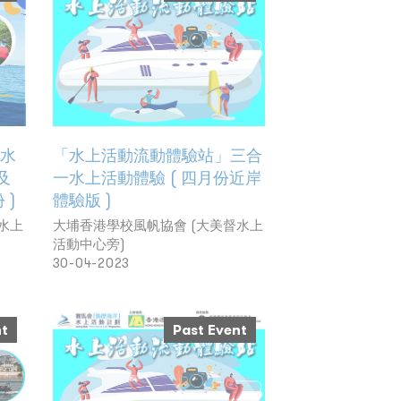
 水
「水上活動流動體驗站」三合
及
一水上活動體驗 ( 四月份近岸
 )
體驗版 )
水上
大埔香港學校風帆協會 (大美督水上
活動中心旁)
30-04-2023
nt
Past Event