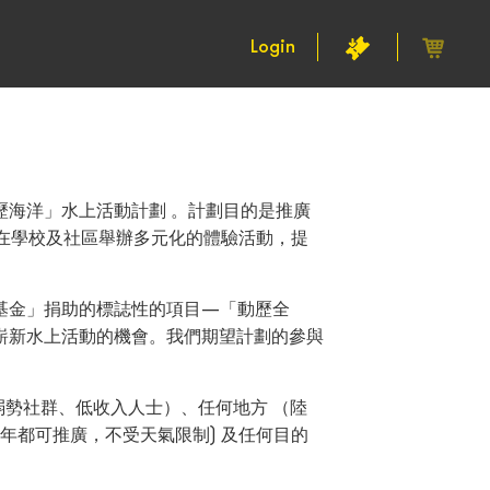
Login
海洋」水上活動計劃 。計劃目的是推廣
)。希望透過在學校及社區舉辦多元化的體驗活動，提
基金」捐助的標誌性的項目—「動歷全
嶄新水上活動的機會。我們期望計劃的參與
意指任何人— （ 弱勢社群、低收入人士）、任何地方 （陸
年都可推廣，不受天氣限制) 及任何目的