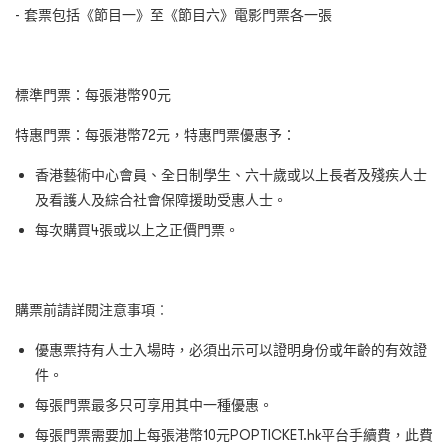
- 套票包括《節目一》至《節目六》電影門票各一張
標準門票：每張港幣90元
特惠門票：每張港幣72元，特惠門票優惠予：
香港藝術中心會員、全日制學生、六十歲或以上長者及殘疾人士
及看護人及綜合社會保障援助受惠人士。
每次購買4張或以上之正價門票。
購票前請詳閱注意事項︰
優惠票持有人士入場時，必須出示可以證明身份或年齡的有效證
件。
每張門票最多只可享用其中一種優惠。
每張門票需要加上每張港幣10元POPTICKET.hk平台手續費，此費