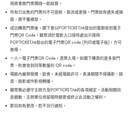
用將會跟門票價錢一起結算。
所有已出售的門票均不可退款、取消或更換。門票如有遺失或損
毀，將不獲補發。
成功購買門票後，閣下會以POPTICKET.hk發出的電郵收到電子
門票QR Code。觀眾須於電影入口接待處出示撲飛
POPTICKET.hk發出的電子門票QR code (列印或電子版)，方可
進場。
一人一電子門票QR Code，憑票入場。如閣下購買的是多張門
票，則會收到同等數量的 QR code。
場館內嚴禁吸煙、飲食。未經場館許可，表演期間不得攝影、錄
音、錄影或作影視轉播。
觀眾務必遵守主辦方及POPTICKET.hk的各項規定。活動相關訊
息變動，主辦單位保留隨時變更或終止此活動之權利。
節目如有更改，恕不另行通知。