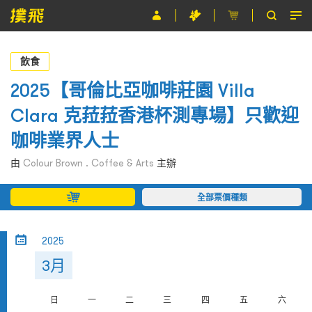
節目
飲食
主辦單位
2025【哥倫比亞咖啡莊園 Villa
Clara 克菈菈香港杯測專場】只歡迎
關於撲飛
咖啡業界人士
條款及細則
由
Colour Brown . Coffee & Arts
主辦
EN
全部票價種類
2025
3月
日
一
二
三
四
五
六