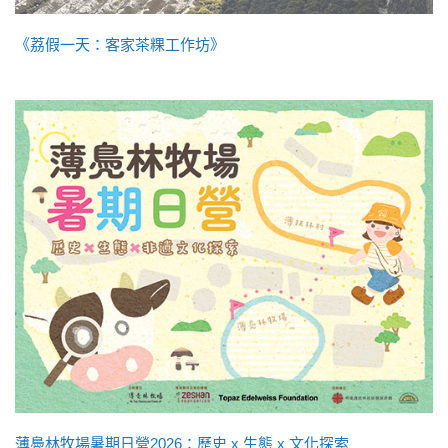
《荔假一天：客家茶粿工作坊》
薄鳧林牧場暑期日營2026：歷史 x 生態 x 文化探索