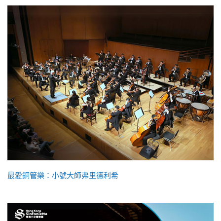
最愛銅管樂：小號大師弗里德利希