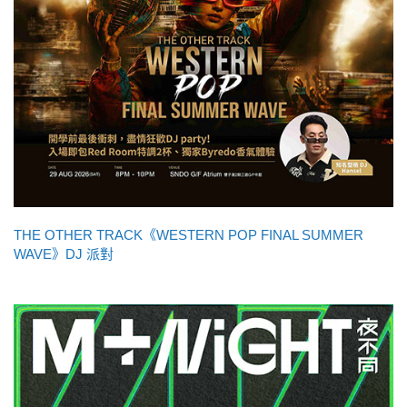
THE OTHER TRACK《WESTERN POP FINAL SUMMER
WAVE》DJ 派對