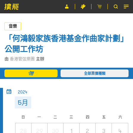
節目
音樂
主辦單位
「何鴻毅家族香港基金作曲家計劃」
公開工作坊
關於撲飛
由
香港管弦樂團
主辦
條款及細則
全部票價種類
EN
2024
5月
日
一
二
三
四
五
六
28
29
30
1
2
3
4