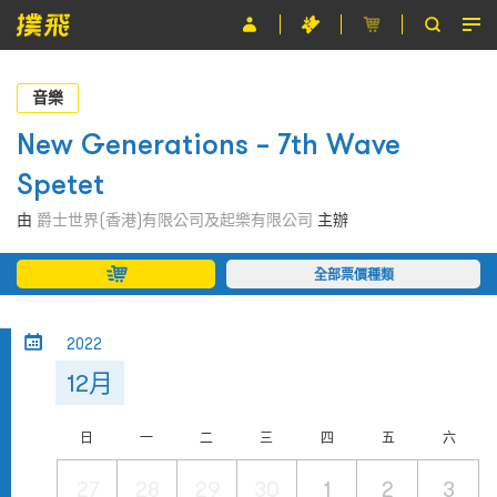
節目
音樂
主辦單位
New Generations – 7th Wave
Spetet
關於撲飛
由
爵士世界(香港)有限公司及起樂有限公司
主辦
條款及細則
全部票價種類
EN
2022
12月
日
一
二
三
四
五
六
27
28
29
30
1
2
3