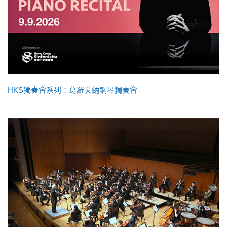
HKS獨奏會系列：葛羅夫納鋼琴獨奏會