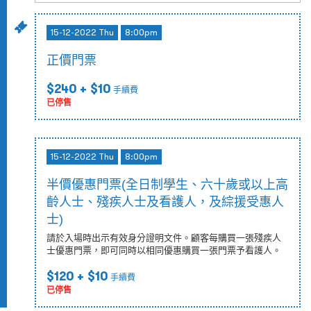
15-12-2022 Thu
8:00pm
正價門票
$240
+ $10
手續費
已停售
15-12-2022 Thu
8:00pm
半價優惠門票(全日制學生、六十歲或以上高
齡人士、殘疾人士及看護人，及綜援受惠人
士)
請於入場時出示有效身分證明文件。顧客每購買一張殘疾人
士優惠門票，即可同時以相同優惠購買一張門票予看護人。
$120
+ $10
手續費
已停售