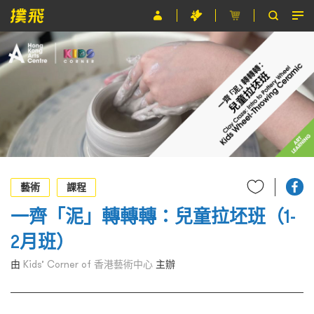
節目
主辦單位
關於撲飛
條款及細則
EN
藝術
課程
一齊「泥」轉轉轉：兒童拉坯班（1-
2月班）
由
Kids’ Corner of 香港藝術中心
主辦