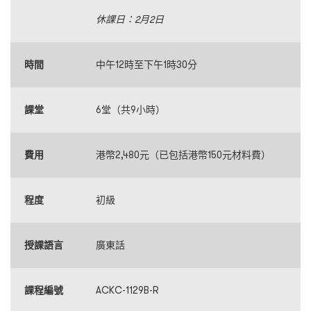
休課日：2月2日
時間
中午12時至下午1時30分
課堂
6堂（共9小時）
費用
港幣2,480元（已包括港幣150元材料費）
程度
初級
授課語言
廣東話
課程編號
ACKC-1129B-R