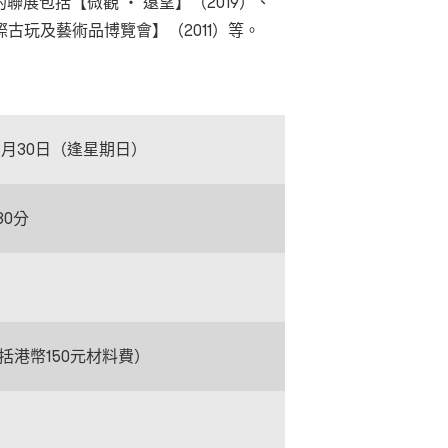
聯展包括【微觀 ‧ 遠望】（2019）、
際古玩及藝術品博覽會】（2011）等。
至3月30日（逢星期日）
30分
包括港幣150元材料費）