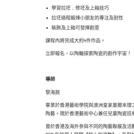
學習拉坯﹑修坯及上釉技巧
拉坯過程鍛煉小朋友的專注及耐性
裝飾及上釉可發揮創意
課程內將完成大約4件作品。
立即報名，以陶輪探索陶瓷的創作宇宙！
導師
黎海茜
畢業於香港藝術學院與澳洲皇家墨爾本理
陶藝。現於香港藝術中心兼任兒童陶瓷班
曾於香港及海外參與不同的陶藝聯展及活動