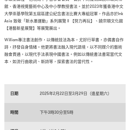
館、香港視覺藝術中心及中小學教授書法。並於2023年獲香港中文
大學崇基學院第五屆區建公紀念書法比賽大專組冠軍，作品亦於Ink
Asia 致敬「新水墨運動」系列展覽 II 【努力再玩】、饒宗頤文化館
【港藝新星展覽】等展覽展出。
William專注書法創作，以傳統技法為本，尤好行草書，亦偶書自作
詩，抒發自身情緒。他更將書法融入現代語境，以不同媒介的藝術
融會貫通，以現代手法表現中國書法。例如以傳統書法書寫當代文
本，如流行曲歌詞、新詩等，探索書法的當代性。
日期
2025年2月22日至3月29日（逢星期六）
時間
下午3時30分至5時