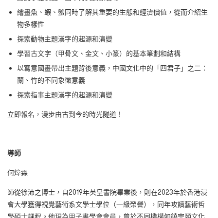
繪畫魚、蝦、蟹同時了解其重要的生態和經濟價值，從而介紹生
物多樣性
探索動物主題漢字的起源和演變
學習古文字（甲骨文、金文、小篆）的基本筆劃和結構
以寫意國畫帶出主題背後意義，中國文化中的「四君子」之二：
蘭、竹的不同象徵意義
探索指事主題漢字的起源和演變
立即報名，漫步由古到今的時光隧道！
導師
何煒霖
師從徐沛之博士，自2019年英皇書院畢業後，則在2023年於香港浸
會大學獲得視覺藝術系文學士學位（一級榮譽），同年攻讀藝術哲
學碩士課程。他現為甲子書學會會員，曾於不同機構如饒宗頤文化