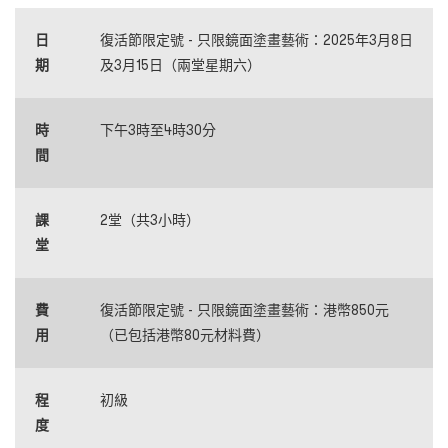
日
復活節限定號 - 只限鏡面塗畫藝術：2025年3月8日
期
及3月15日（兩堂星期六）
時
下午3時至4時30分
間
課
2堂（共3小時）
堂
費
復活節限定號 - 只限鏡面塗畫藝術：港幣850元
用
（已包括港幣80元材料費）
程
初級
度