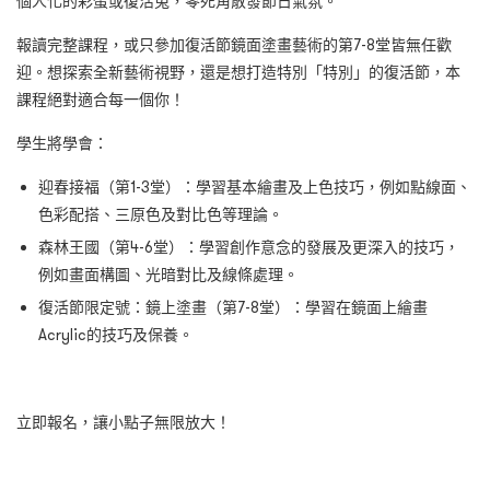
個人化的彩蛋或復活兔，零死角散發節日氣氛。
報讀完整課程，或只參加復活節鏡面塗畫藝術的第7-8堂皆無任歡
迎。想探索全新藝術視野，還是想打造特別「特別」的復活節，本
課程絕對適合每一個你！
學生將學會：
迎春接福（第1-3堂）：學習基本繪畫及上色技巧，例如點線面、
色彩配搭、三原色及對比色等理論。
森林王國（第4-6堂）：學習創作意念的發展及更深入的技巧，
例如畫面構圖、光暗對比及線條處理。
復活節限定號：鏡上塗畫（第7-8堂）：學習在鏡面上繪畫
Acrylic的技巧及保養。
立即報名，讓小點子無限放大！