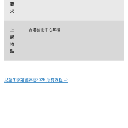
要
求
上
香港藝術中心10樓
課
地
點
兒童冬季證書課程2025 所有課程 ⇨