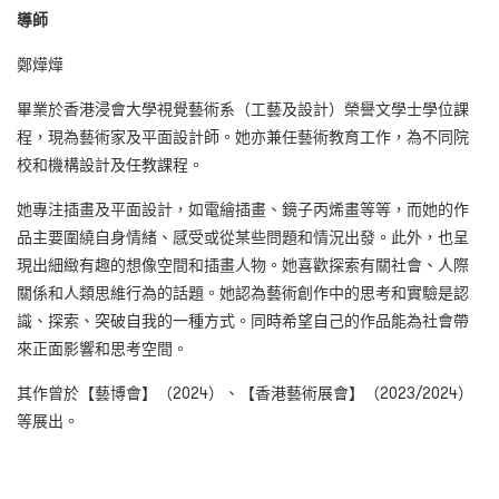
導師
鄭燁燁
畢業於香港浸會大學視覺藝術系（工藝及設計）榮譽文學士學位課
程，現為藝術家及平面設計師。她亦兼任藝術教育工作，為不同院
校和機構設計及任教課程。
她專注插畫及平面設計，如電繪插畫、鏡子丙烯畫等等，而她的作
品主要圍繞自身情緒、感受或從某些問題和情況出發。此外，也呈
現出細緻有趣的想像空間和插畫人物。她喜歡探索有關社會、人際
關係和人類思維行為的話題。她認為藝術創作中的思考和實驗是認
識、探索、突破自我的一種方式。同時希望自己的作品能為社會帶
來正面影響和思考空間。
其作曾於【藝博會】（2024）、【香港藝術展會】（2023/2024）
等展出。