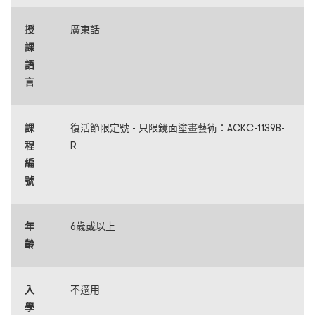
授
廣東話
課
語
言
課
復活節限定號 - 只限鏡面塗畫藝術：ACKC-1139B-
程
R
編
號
年
6歲或以上
齡
入
不適用
學