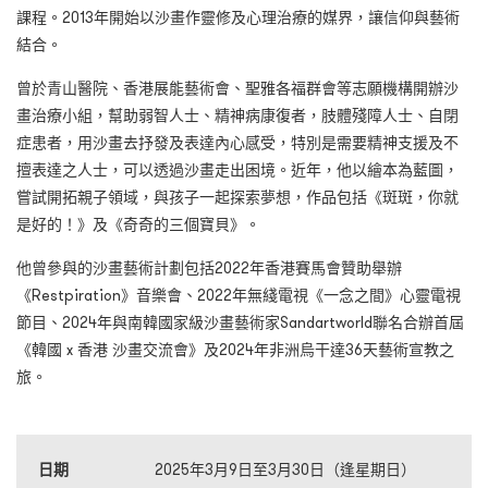
課程。2013年開始以沙畫作靈修及心理治療的媒界，讓信仰與藝術
結合。
曾於青山醫院、香港展能藝術會、聖雅各福群會等志願機構開辦沙
畫治療小組，幫助弱智人士、精神病康復者，肢體殘障人士、自閉
症患者，用沙畫去抒發及表達內心感受，特別是需要精神支援及不
擅表達之人士，可以透過沙畫走出困境。近年，他以繪本為藍圖，
嘗試開拓親子領域，與孩子一起探索夢想，作品包括《斑斑，你就
是好的！》及《奇奇的三個寶貝》。
他曾參與的沙畫藝術計劃包括2022年香港賽馬會贊助舉辦
《Restpiration》音樂會、2022年無綫電視《一念之間》心靈電視
節目、2024年與南韓國家級沙畫藝術家Sandartworld聯名合辦首屆
《韓國 x 香港 沙畫交流會》及2024年非洲烏干達36天藝術宣教之
旅。
日期
2025年3月9日至3月30日（逢星期日）