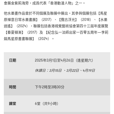
會展金紫荊海旁，成爲代表「香港動漫人物」之一。
他水墨畫作品曾於不同個展及聯展中展出。其參與個展包括【馬星
原禪意日常水墨畫展】（2017）、【攬古浮光】（2018）、【水墨
逍遙】（2024），聯展包括香港視覺藝術協會第四十三屆年度展覽
【春夏頓漸】（2017）及 【紀念弘一法師出家一百零五周年—李莉
娟馬星原書畫聯展】（2024）。
日期
2025年3月1日至4月26日（逢星期六）
休課日：3月15日 、3月22日、4月19日
時間
下午2時至3時30分
課堂
6堂（共9小時）