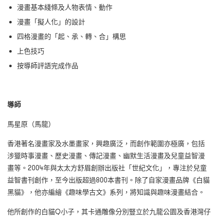
漫畫基本綫條及人物表情、動作
漫畫「擬人化」的設計
四格漫畫的「起、承、轉、合」構思
上色技巧
按導師評語完成作品
導師
馬星原（馬龍）
香港著名漫畫家及水墨畫家，興趣廣泛，而創作範圍亦極廣，包括
涉獵時事漫畫、歷史漫畫、傳記漫畫、幽默生活漫畫及兒童益智漫
畫等。2004年與太太方舒眉創辦出版社「世紀文化」，專注於兒童
益智書刊創作，至今出版超過800本書刊。除了自家漫畫品牌《白貓
黑貓》，他亦編繪《趣味學古文》系列，將知識與趣味漫畫結合。
他所創作的白貓Q小子，其卡通雕像分別豎立於九龍公園及香港灣仔